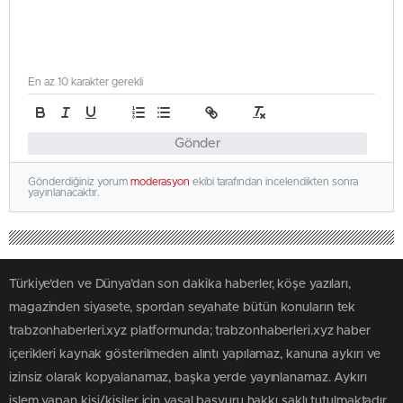
En az 10 karakter gerekli
Gönder
Gönderdiğiniz yorum
moderasyon
ekibi tarafından incelendikten sonra
yayınlanacaktır.
Türkiye'den ve Dünya’dan son dakika haberler, köşe yazıları,
magazinden siyasete, spordan seyahate bütün konuların tek
trabzonhaberleri.xyz platformunda; trabzonhaberleri.xyz haber
içerikleri kaynak gösterilmeden alıntı yapılamaz, kanuna aykırı ve
izinsiz olarak kopyalanamaz, başka yerde yayınlanamaz. Aykırı
işlem yapan kişi/kişiler için yasal başvuru hakkı saklı tutulmaktadır.