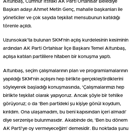
Altunbaş, Cumhur İttifakı AK Parti Ortahisar Belediye
Başkan adayı Ahmet Metin Genç, mahalle başkanları ile
yöneticiler ve çok sayıda teşkilat mensubunun katıldığı
törenle açıldı.
Uzunsokak’ta bulunan SKM’nin açılış kurdelesinin kesiminin
ardından AK Parti Ortahisar İlçe Başkanı Temel Altunbaş,
açılışa katılan partililere hitaben bir konuşma yaptı.
Altunbaş, seçim çalışmalarının plan ve programlamalarının
yapıldığı SKM’nin açılışını hep birlikte gerçekleştirdiklerini
söyleyerek başladığı konuşmasında, ‘Çalışmalarımızı hep
birlikte teşkilat olarak yapıyoruz. Ancak şöyle bir tehlike
görüyoruz; o da ‘Ben partideki şu kişiye gönül koydum,
kırıldım. Ona ulaşamadım, bu beni kapısından içeri almadı’
diye serzenişe bulunmasıdır. Akabinde de, ‘Ben bu dönem
AK Parti’ye oy vermeyeceğim’ demesidir. Bu noktada şunu