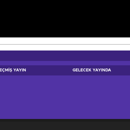
Video
EÇMİŞ YAYIN
GELECEK YAYINDA
köşe yazıları, magazinden siyasete, spordan seyahate bütün konuların 
sterilmeden alıntı yapılamaz, kanuna aykırı ve izinsiz olarak kopyalana
tutulmaktadır. trabzonhaberleri.xyz tercih ettiğiniz için teşekkür ederiz.