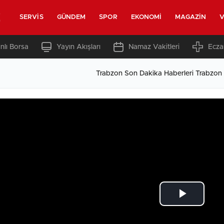
z
SERVIS
GÜNDEM
SPOR
EKONOMI
MAGAZIN
V
nlı Borsa
Yayın Akışları
Namaz Vakitleri
Ecza
Trabzon Son Dakika Haberleri Trabzon
Play