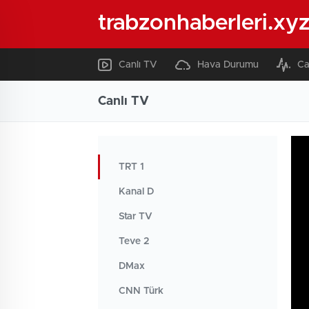
trabzonhaberleri.xy
Canlı TV
Hava Durumu
Ca
Canlı TV
TRT 1
Kanal D
Star TV
Teve 2
DMax
CNN Türk