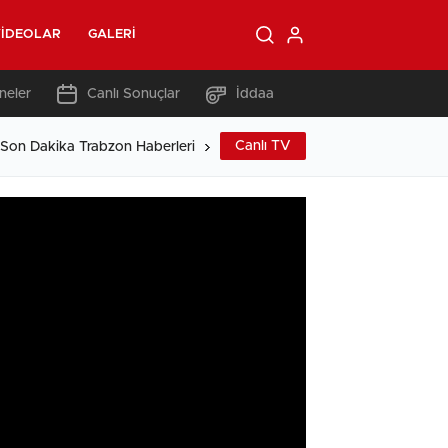
IDEOLAR
GALERI
neler
Canlı Sonuçlar
İddaa
Canlı TV
 Son Dakika Trabzon Haberleri