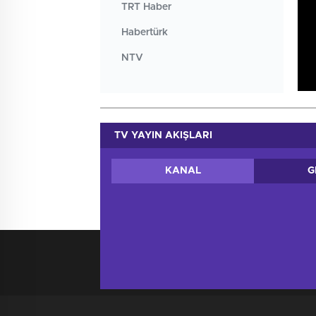
TRT Haber
Habertürk
NTV
TRT Çocuk
TV YAYIN AKIŞLARI
KANAL
G
Türkiye'den ve Dünya’dan son dakika haberler, 
trabzonhaberleri.xyz haber içerikleri kaynak gö
yapan kişi/kişiler için yasal başvuru hakkı saklı 