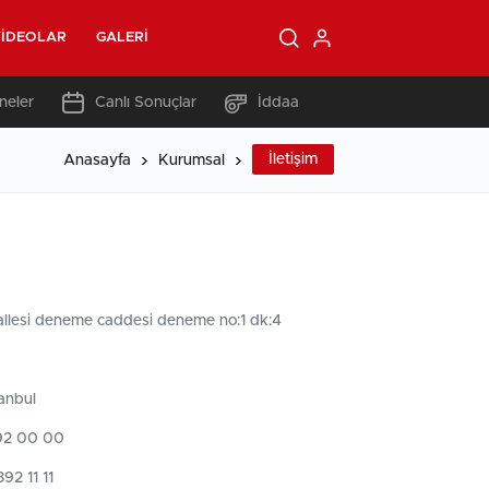
IDEOLAR
GALERI
neler
Canlı Sonuçlar
İddaa
İletişim
Anasayfa
Kurumsal
lesi deneme caddesi deneme no:1 dk:4
tanbul
392 00 00
392 11 11