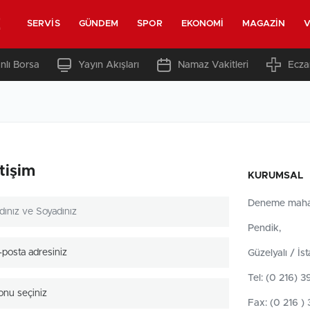
z
SERVIS
GÜNDEM
SPOR
EKONOMI
MAGAZIN
V
nlı Borsa
Yayın Akışları
Namaz Vakitleri
Ecza
etişim
KURUMSAL
Deneme mahal
Pendik,
Güzelyalı / İs
Tel: (0 216) 
onu seçiniz
Fax: (0 216 ) 