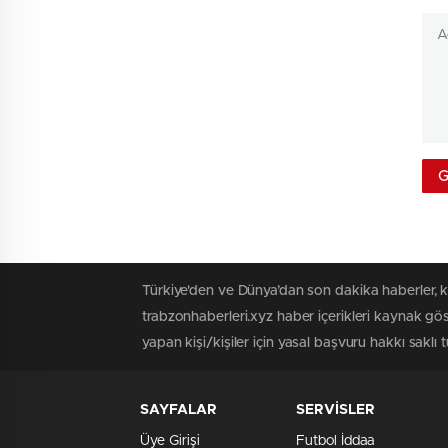
Türkiye'den ve Dünya’dan son dakika haberler, 
trabzonhaberleri.xyz haber içerikleri kaynak gö
yapan kişi/kişiler için yasal başvuru hakkı saklı 
SAYFALAR
SERVİSLER
Üye Girişi
Futbol İddaa