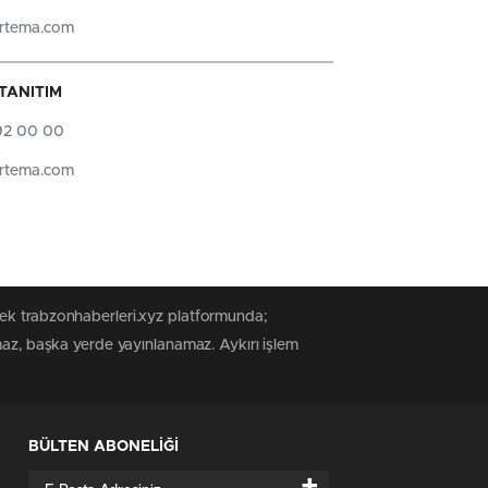
irtema.com
TANITIM
392 00 00
irtema.com
tek trabzonhaberleri.xyz platformunda;
maz, başka yerde yayınlanamaz. Aykırı işlem
BÜLTEN ABONELİĞİ
+