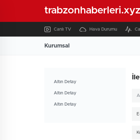
trabzonhaberleri.xy
Canlı TV
Hava Durumu
Ca
Kurumsal
İl
Altın Detay
Altın Detay
Altın Detay
K