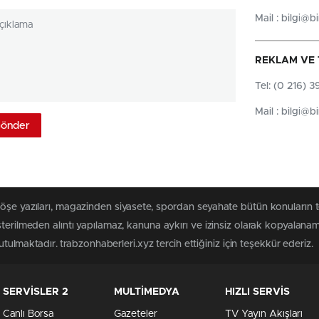
Mail :
bilgi@b
REKLAM VE 
Tel: (0 216) 
Mail :
bilgi@b
köşe yazıları, magazinden siyasete, spordan seyahate bütün konuların 
sterilmeden alıntı yapılamaz, kanuna aykırı ve izinsiz olarak kopyalana
tutulmaktadır. trabzonhaberleri.xyz tercih ettiğiniz için teşekkür ederiz.
SERVİSLER 2
MULTİMEDYA
HIZLI SERVİS
Canlı Borsa
Gazeteler
TV Yayın Akışları