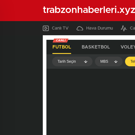
trabzonhaberleri.xy
Canlı TV
Hava Durumu
Ca
CANLI
FUTBOL
BASKETBOL
VOLE
Tarih Seçin
MBS
Te