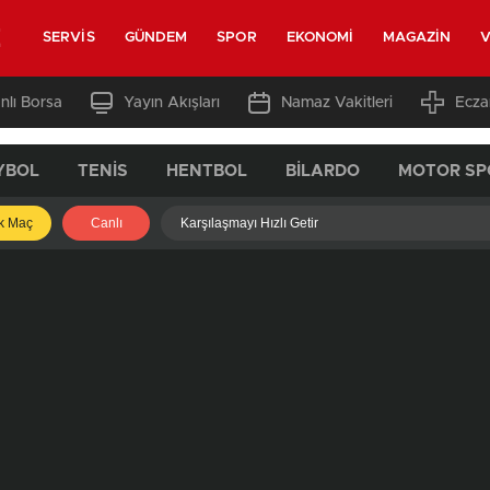
z
SERVIS
GÜNDEM
SPOR
EKONOMI
MAGAZIN
V
nlı Borsa
Yayın Akışları
Namaz Vakitleri
Ecza
YBOL
TENIS
HENTBOL
BILARDO
MOTOR SP
k Maç
Canlı