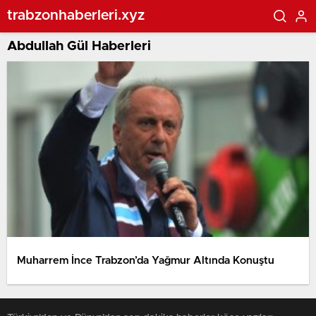
trabzonhaberleri.xyz
Abdullah Gül Haberleri
Muharrem İnce Trabzon’da Yağmur Altında Konuştu