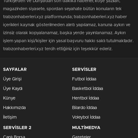
Türkiye'den ve Dünya’dan son dakika haberler, köşe yazıları,
magazinden siyasete, spordan seyahate bütün konuların tek
trabzonhaberleri.xyz platformunda; trabzonhaberleri.xyz haber
içerikleri kaynak gösterilmeden alıntı yapılamaz, kanuna aykırı ve
izinsiz olarak kopyalanamaz, başka yerde yayınlanamaz. Aykırı
işlem yapan kişi/kişiler için yasal başvuru hakkı saklı tutulmaktadır.
trabzonhaberleri.xyz tercih ettiğiniz için teşekkür ederiz.
SAYFALAR
SERVİSLER
Üye Girişi
Futbol İddaa
Üye Kaydı
Basketbol İddaa
Künye
Hentbol İddaa
Hakkımızda
Bilardo İddaa
İletişim
Voleybol İddaa
SERVİSLER 2
MULTİMEDYA
Canlı Borsa
Gazeteler