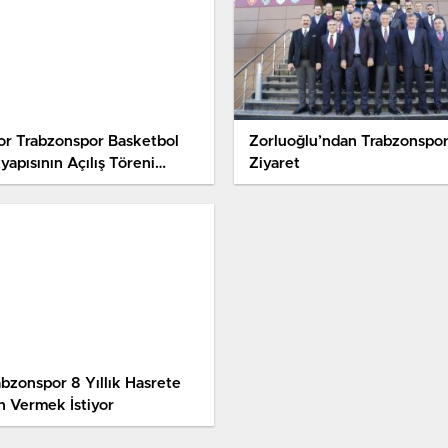
or Trabzonspor Basketbol
Zorluoğlu’ndan Trabzonspo
yapısının Açılış Töreni
Ziyaret
ıldı
abzonspor 8 Yıllık Hasrete
n Vermek İstiyor