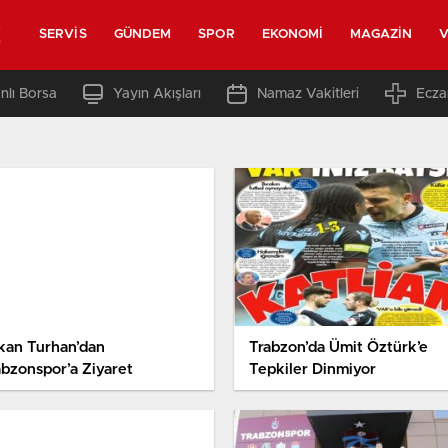
z
SERVIS
GÜNDEM
SPOR
EKONOMI
MAGAZIN
V
nlı Borsa
Yayın Akışları
Namaz Vakitleri
Ecza
kan Turhan’dan
Trabzon’da Ümit Öztürk’e
abzonspor’a Ziyaret
Tepkiler Dinmiyor