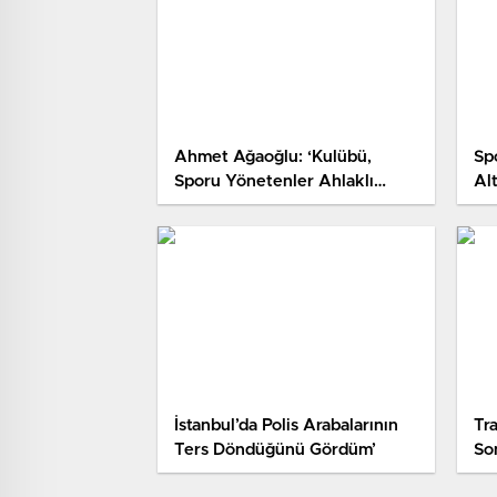
Ahmet Ağaoğlu: ‘Kulübü,
Sp
Sporu Yönetenler Ahlaklı
Alt
Olacaklar Ki O Ahlakı
Yap
Gençlerimize Kadar…
İstanbul’da Polis Arabalarının
Tr
Ters Döndüğünü Gördüm’
So