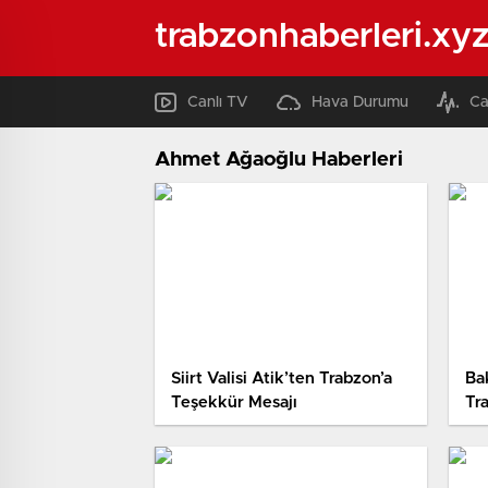
trabzonhaberleri.xy
Canlı TV
Hava Durumu
Ca
Ahmet Ağaoğlu Haberleri
Siirt Valisi Atik’ten Trabzon’a
Ba
Teşekkür Mesajı
Tr