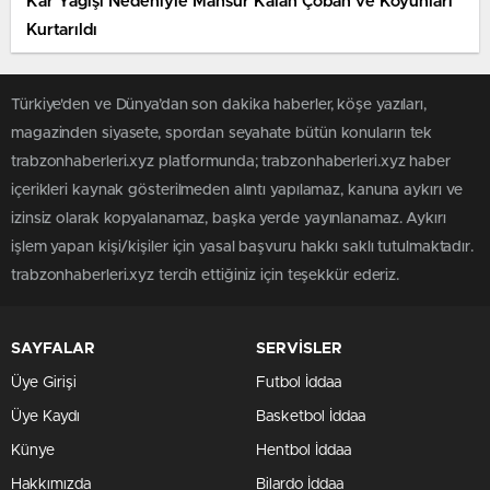
Kar Yağışı Nedeniyle Mahsur Kalan Çoban ve Koyunları
Kurtarıldı
Türkiye'den ve Dünya’dan son dakika haberler, köşe yazıları,
magazinden siyasete, spordan seyahate bütün konuların tek
trabzonhaberleri.xyz platformunda; trabzonhaberleri.xyz haber
içerikleri kaynak gösterilmeden alıntı yapılamaz, kanuna aykırı ve
izinsiz olarak kopyalanamaz, başka yerde yayınlanamaz. Aykırı
işlem yapan kişi/kişiler için yasal başvuru hakkı saklı tutulmaktadır.
trabzonhaberleri.xyz tercih ettiğiniz için teşekkür ederiz.
SAYFALAR
SERVİSLER
Üye Girişi
Futbol İddaa
Üye Kaydı
Basketbol İddaa
Künye
Hentbol İddaa
Hakkımızda
Bilardo İddaa