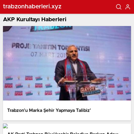
trabzonhaberleri.xyz
AKP Kurultayı Haberleri
Trabzon’u Marka Şehir Yapmaya Talibiz’