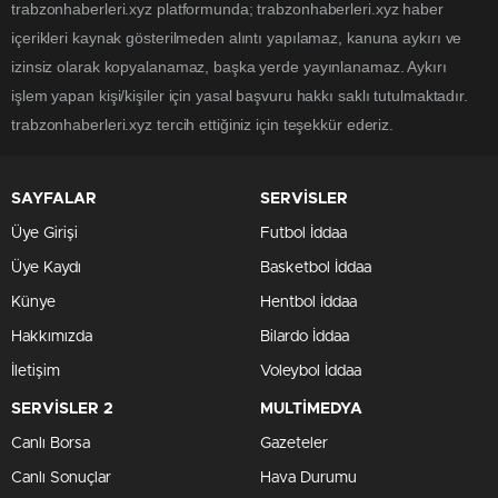
trabzonhaberleri.xyz platformunda; trabzonhaberleri.xyz haber
içerikleri kaynak gösterilmeden alıntı yapılamaz, kanuna aykırı ve
izinsiz olarak kopyalanamaz, başka yerde yayınlanamaz. Aykırı
işlem yapan kişi/kişiler için yasal başvuru hakkı saklı tutulmaktadır.
trabzonhaberleri.xyz tercih ettiğiniz için teşekkür ederiz.
SAYFALAR
SERVİSLER
Üye Girişi
Futbol İddaa
Üye Kaydı
Basketbol İddaa
Künye
Hentbol İddaa
Hakkımızda
Bilardo İddaa
İletişim
Voleybol İddaa
SERVİSLER 2
MULTİMEDYA
Canlı Borsa
Gazeteler
Canlı Sonuçlar
Hava Durumu