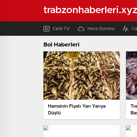
trabzonhaberleri.xy
Canlı TV
Hava Durumu
Ca
Bol Haberleri
Hamsinin Fiyatı Yarı Yarıya
Tr
Düştü
Baş