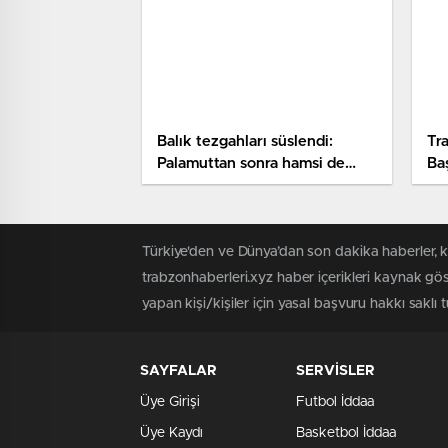
Balık tezgahları süslendi:
Tr
Palamuttan sonra hamsi de
Ba
yerini aldı
Türkiye'den ve Dünya’dan son dakika haberler, 
trabzonhaberleri.xyz haber içerikleri kaynak gö
yapan kişi/kişiler için yasal başvuru hakkı saklı 
SAYFALAR
SERVİSLER
Üye Girişi
Futbol İddaa
Üye Kaydı
Basketbol İddaa