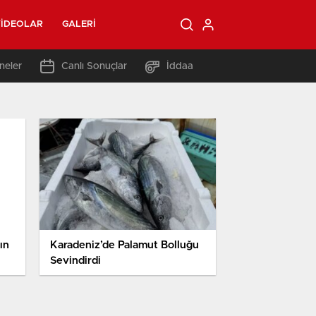
IDEOLAR
GALERI
neler
Canlı Sonuçlar
İddaa
ın
Karadeniz’de Palamut Bolluğu
Sevindirdi