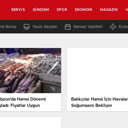
z
SERVIS
GÜNDEM
SPOR
EKONOMI
MAGAZIN
V
nlı Borsa
Yayın Akışları
Namaz Vakitleri
Ecza
abzon’da Hamsi Dönemi
Balıkçılar Hamsi İçin Havalar
ladı: Fiyatlar Uygun
Soğumasını Bekliyor