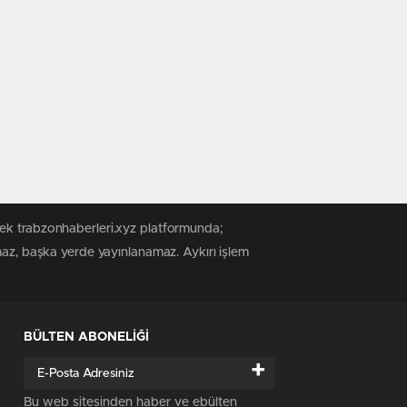
tek trabzonhaberleri.xyz platformunda;
maz, başka yerde yayınlanamaz. Aykırı işlem
BÜLTEN ABONELİĞİ
+
Bu web sitesinden haber ve ebülten