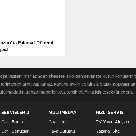
abzon’da Palamut Dönemi
şladı
köşe yazıları, magazinden siyasete, spordan seyahate bütün konuların 
sterilmeden alıntı yapılamaz, kanuna aykırı ve izinsiz olarak kopyalana
tutulmaktadır. trabzonhaberleri.xyz tercih ettiğiniz için teşekkür ederiz.
SERVİSLER 2
MULTİMEDYA
HIZLI SERVİS
Canlı Borsa
Gazeteler
TV Yayın Akışları
Canlı Sonuçlar
Hava Durumu
Yazarlar Site