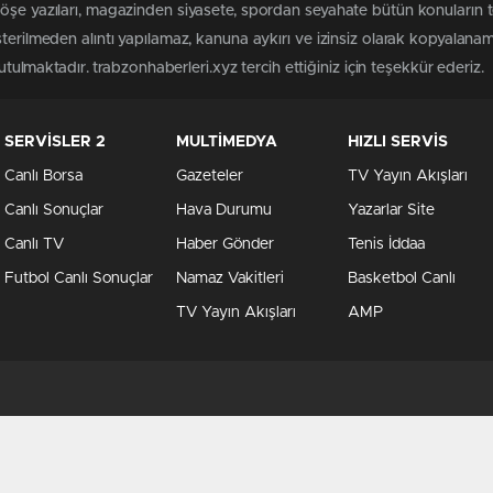
köşe yazıları, magazinden siyasete, spordan seyahate bütün konuların 
sterilmeden alıntı yapılamaz, kanuna aykırı ve izinsiz olarak kopyalana
tutulmaktadır. trabzonhaberleri.xyz tercih ettiğiniz için teşekkür ederiz.
SERVİSLER 2
MULTİMEDYA
HIZLI SERVİS
Canlı Borsa
Gazeteler
TV Yayın Akışları
Canlı Sonuçlar
Hava Durumu
Yazarlar Site
Canlı TV
Haber Gönder
Tenis İddaa
Futbol Canlı Sonuçlar
Namaz Vakitleri
Basketbol Canlı
TV Yayın Akışları
AMP