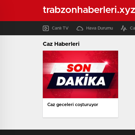
trabzonhaberleri.xy
Canlı TV
Hava Durumu
Ca
Caz Haberleri
Caz geceleri coşturuyor