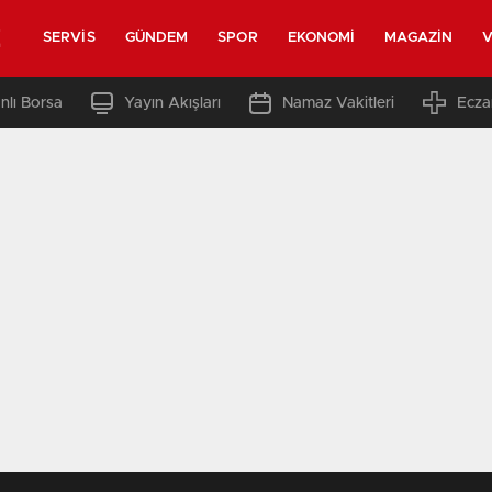
z
SERVIS
GÜNDEM
SPOR
EKONOMI
MAGAZIN
V
nlı Borsa
Yayın Akışları
Namaz Vakitleri
Ecza