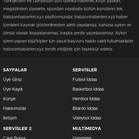
Türkiye'den ve Dünya’dan son dakika haberler, köşe yazıları,
magazinden siyasete, spordan seyahate bütün konuların tek
trabzonhaberleri.xyz platformunda; trabzonhaberleri.xyz haber
içerikleri kaynak gösterilmeden alıntı yapılamaz, kanuna aykırı ve
izinsiz olarak kopyalanamaz, başka yerde yayınlanamaz. Aykırı
işlem yapan kişi/kişiler için yasal başvuru hakkı saklı tutulmaktadır.
trabzonhaberleri.xyz tercih ettiğiniz için teşekkür ederiz.
SAYFALAR
SERVİSLER
Üye Girişi
Futbol İddaa
Üye Kaydı
Basketbol İddaa
Künye
Hentbol İddaa
Hakkımızda
Bilardo İddaa
İletişim
Voleybol İddaa
SERVİSLER 2
MULTİMEDYA
Canlı Borsa
Gazeteler