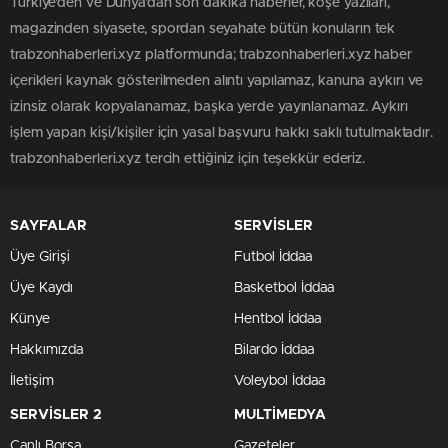
Türkiye'den ve Dünya’dan son dakika haberler, köşe yazıları,
magazinden siyasete, spordan seyahate bütün konuların tek
trabzonhaberleri.xyz platformunda; trabzonhaberleri.xyz haber
içerikleri kaynak gösterilmeden alıntı yapılamaz, kanuna aykırı ve
izinsiz olarak kopyalanamaz, başka yerde yayınlanamaz. Aykırı
işlem yapan kişi/kişiler için yasal başvuru hakkı saklı tutulmaktadır.
trabzonhaberleri.xyz tercih ettiğiniz için teşekkür ederiz.
SAYFALAR
SERVİSLER
Üye Girişi
Futbol İddaa
Üye Kaydı
Basketbol İddaa
Künye
Hentbol İddaa
Hakkımızda
Bilardo İddaa
İletişim
Voleybol İddaa
SERVİSLER 2
MULTİMEDYA
Canlı Borsa
Gazeteler