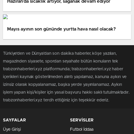
Haziran’da sıcaklık artıyor, sağanak devam ediyor
Mayıs ayının son gününde yurtta hava nasıl olacak?
Türkiye'den ve Dünya’dan son dakika haberler, köşe yazıları,
magazinden siyasete, spordan seyahate bütün konuların tek
trabzonhaberleri.xyz platformunda; trabzonhaberleri.xyz haber
içerikleri kaynak gösterilmeden alıntı yapılamaz, kanuna aykırı ve
izinsiz olarak kopyalanamaz, başka yerde yayınlanamaz. Aykırı
işlem yapan kişi/kişiler için yasal başvuru hakkı saklı tutulmaktadır.
trabzonhaberleri.xyz tercih ettiğiniz için teşekkür ederiz.
SAYFALAR
SERVİSLER
Üye Girişi
Futbol İddaa