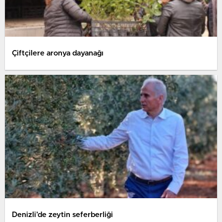
Çiftçilere aronya dayanağı
Denizli’de zeytin seferberliği