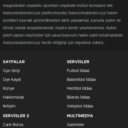
magazinden siyasete, spordan seyahate bütün konuların tek
trabzonhaberleri.xyz platformunda; trabzonhaberleri.xyz haber
içerikleri kaynak gösterilmeden alıntı yapılamaz, kanuna aykırı ve
izinsiz olarak kopyalanamaz, başka yerde yayınlanamaz. Aykırı
işlem yapan kişi/kişiler için yasal başvuru hakkı saklı tutulmaktadır.
trabzonhaberleri.xyz tercih ettiğiniz için teşekkür ederiz.
SAYFALAR
SERVİSLER
Üye Girişi
Futbol İddaa
Üye Kaydı
Basketbol İddaa
Künye
Hentbol İddaa
Hakkımızda
Bilardo İddaa
İletişim
Voleybol İddaa
SERVİSLER 2
MULTİMEDYA
Canlı Borsa
Gazeteler