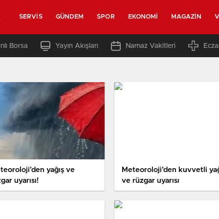
z
SERVIS
GÜNDEM
SPOR
EKONOMI
MAGAZIN
V
nlı Borsa
Yayın Akışları
Namaz Vakitleri
Ecza
teoroloji’den yağış ve
Meteoroloji’den kuvvetli ya
gar uyarısı!
ve rüzgar uyarısı