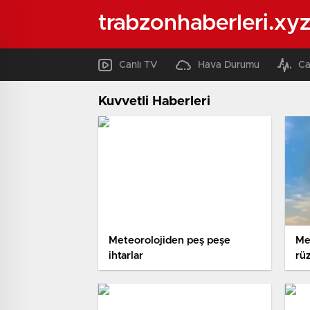
trabzonhaberleri.xy
Canlı TV
Hava Durumu
Ca
Kuvvetli Haberleri
Meteorolojiden peş peşe
Me
ihtarlar
rüz