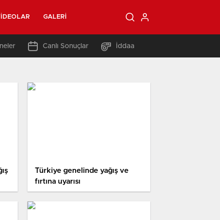
IDEOLAR
GALERI
neler
Canlı Sonuçlar
İddaa
ğış
Türkiye genelinde yağış ve
fırtına uyarısı