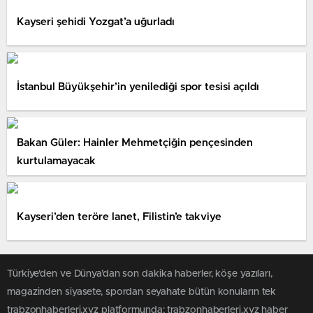
Kayseri şehidi Yozgat’a uğurladı
İstanbul Büyükşehir’in yenilediği spor tesisi açıldı
Bakan Güler: Hainler Mehmetçiğin pençesinden
kurtulamayacak
Kayseri’den teröre lanet, Filistin’e takviye
Türkiye'den ve Dünya’dan son dakika haberler, köşe yazıları,
magazinden siyasete, spordan seyahate bütün konuların tek
trabzonhaberleri.xyz platformunda; trabzonhaberleri.xyz haber