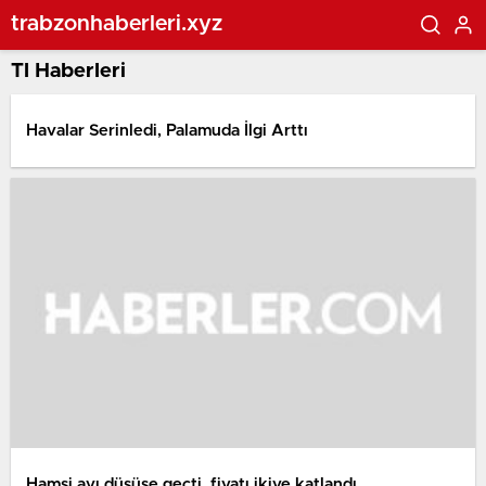
trabzonhaberleri.xyz
Tl Haberleri
Havalar Serinledi, Palamuda İlgi Arttı
Hamsi avı düşüşe geçti, fiyatı ikiye katlandı