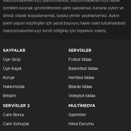
trabzonhaberleri.xyz platformunda; trabzonhaberleri.xyz haber
içerikleri kaynak gösterilmeden alıntı yapılamaz, kanuna aykırı ve
izinsiz olarak kopyalanamaz, başka yerde yayınlanamaz. Aykırı
işlem yapan kişi/kişiler için yasal başvuru hakkı saklı tutulmaktadır.
trabzonhaberleri.xyz tercih ettiğiniz için teşekkür ederiz.
SAYFALAR
SERVİSLER
Üye Girişi
Futbol İddaa
Üye Kaydı
Basketbol İddaa
Künye
Hentbol İddaa
Hakkımızda
Bilardo İddaa
İletişim
Voleybol İddaa
SERVİSLER 2
MULTİMEDYA
Canlı Borsa
Gazeteler
Canlı Sonuçlar
Hava Durumu