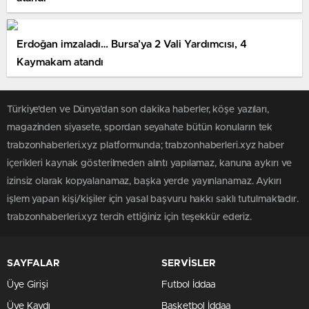
Erdoğan imzaladı… Bursa’ya 2 Vali Yardımcısı, 4
Kaymakam atandı
Türkiye'den ve Dünya’dan son dakika haberler, köşe yazıları,
magazinden siyasete, spordan seyahate bütün konuların tek
trabzonhaberleri.xyz platformunda; trabzonhaberleri.xyz haber
içerikleri kaynak gösterilmeden alıntı yapılamaz, kanuna aykırı ve
izinsiz olarak kopyalanamaz, başka yerde yayınlanamaz. Aykırı
işlem yapan kişi/kişiler için yasal başvuru hakkı saklı tutulmaktadır.
trabzonhaberleri.xyz tercih ettiğiniz için teşekkür ederiz.
SAYFALAR
SERVİSLER
Üye Girişi
Futbol İddaa
Üye Kaydı
Basketbol İddaa