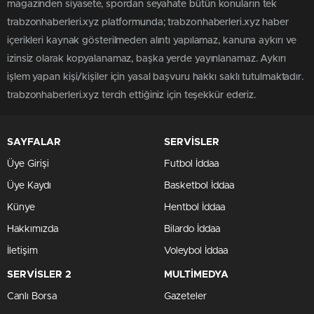
magazinden siyasete, spordan seyahate bütün konuların tek
trabzonhaberleri.xyz platformunda; trabzonhaberleri.xyz haber
içerikleri kaynak gösterilmeden alıntı yapılamaz, kanuna aykırı ve
izinsiz olarak kopyalanamaz, başka yerde yayınlanamaz. Aykırı
işlem yapan kişi/kişiler için yasal başvuru hakkı saklı tutulmaktadır.
trabzonhaberleri.xyz tercih ettiğiniz için teşekkür ederiz.
SAYFALAR
SERVİSLER
Üye Girişi
Futbol İddaa
Üye Kaydı
Basketbol İddaa
Künye
Hentbol İddaa
Hakkımızda
Bilardo İddaa
İletişim
Voleybol İddaa
SERVİSLER 2
MULTİMEDYA
Canlı Borsa
Gazeteler