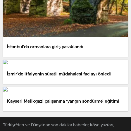
İstanbul’da ormanlara giriş yasaklandı
İzmir’de itfaiyenin süratli müdahalesi faciayı önledi
Kayseri Melikgazi çalışanına ‘yangın söndürme’ eğitimi
Türkiye'den ve Dünya’dan son dakika haberler, köşe yazıları,