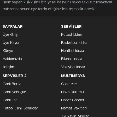
işlem yapan kişi/kişiler için yasal başvuru hakkı saklı tutulmaktadır.
trabzonhaberleri.xyz tercih ettiğiniz için teşekkür ederiz.
SAYFALAR
SERVİSLER
Üye Girişi
Futbol İddaa
Üye Kaydı
Basketbol İddaa
Künye
Hentbol İddaa
Hakkımızda
Bilardo İddaa
İletişim
Voleybol İddaa
SERVİSLER 2
MULTİMEDYA
Canlı Borsa
Gazeteler
Canlı Sonuçlar
Hava Durumu
Canlı TV
Haber Gönder
Futbol Canlı Sonuçlar
Namaz Vakitleri
TV Yayın Akışları