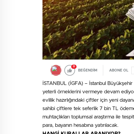
0
BEĞENDİM
ABONE OL
İSTANBUL (İGFA) – İstanbul Büyükşehir Be
yeterli örneklerini vermeye devam ediyor
evlilik hazırlığındaki çiftler için yeni da
sahibi çiftlere tek seferlik 7 bin TL ödeme
muhtaçlıkları toplumsal araştırma ile tesp
para, bayanın hesabına yatırılacak.
HANGİ KURALLAR ARANIYOR?