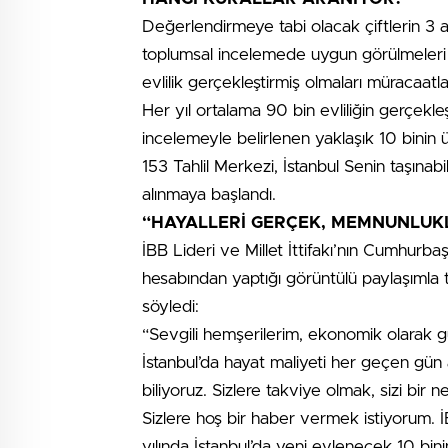
Değerlendirmeye tabi olacak çiftlerin 3 a
toplumsal incelemede uygun görülmeleri 
evlilik gerçekleştirmiş olmaları müracaatla
Her yıl ortalama 90 bin evliliğin gerçekle
incelemeyle belirlenen yaklaşık 10 binin 
153 Tahlil Merkezi, İstanbul Senin taşınab
alınmaya başlandı.
“HAYALLERİ GERÇEK, MEMNUNLUK
İBB Lideri ve Millet İttifakı’nın Cumhur
hesabından yaptığı görüntülü paylaşımla t
söyledi:
“Sevgili hemşerilerim, ekonomik olarak
İstanbul’da hayat maliyeti her geçen gün 
biliyoruz. Sizlere takviye olmak, sizi bir n
Sizlere hoş bir haber vermek istiyorum. İ
yılında İstanbul’da yeni evlenecek 10 binin