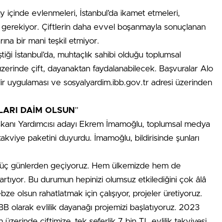
y içinde evlenmeleri, İstanbul’da ikamet etmeleri,
gerekiyor. Çiftlerin daha evvel boşanmayla sonuçlanan
rına bir mani teşkil etmiyor.
ştiği İstanbul’da, muhtaçlık sahibi olduğu toplumsal
üzerinde çift, dayanaktan faydalanabilecek. Başvuralar Alo
ilir uygulaması ve sosyalyardim.ibb.gov.tr adresi üzerinden
LARI DAİM OLSUN
”
başkanı Yardımcısı adayı Ekrem İmamoğlu, toplumsal medya
akviye paketini duyurdu. İmamoğlu, bildirisinde şunları
 güç günlerden geçiyoruz. Hem ülkemizde hem de
artıyor. Bu durumun hepinizi olumsuz etkilediğini çok âlâ
ebze olsun rahatlatmak için çalışıyor, projeler üretiyoruz.
BB olarak evlilik dayanağı projemizi başlatıyoruz. 2023
 üzerinde çiftimize, tek seferlik 7 bin TL evlilik takviyesi