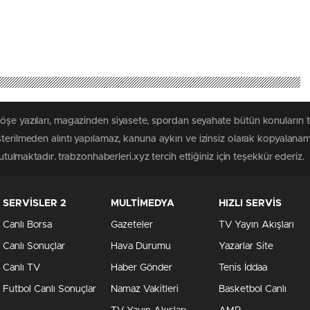
köşe yazıları, magazinden siyasete, spordan seyahate bütün konuların 
sterilmeden alıntı yapılamaz, kanuna aykırı ve izinsiz olarak kopyalana
tutulmaktadır. trabzonhaberleri.xyz tercih ettiğiniz için teşekkür ederiz.
SERVİSLER 2
MULTİMEDYA
HIZLI SERVİS
Canlı Borsa
Gazeteler
TV Yayın Akışları
Canlı Sonuçlar
Hava Durumu
Yazarlar Site
Canlı TV
Haber Gönder
Tenis İddaa
Futbol Canlı Sonuçlar
Namaz Vakitleri
Basketbol Canlı