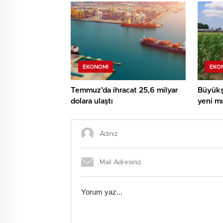
EKONOMI
EKO
Temmuz’da ihracat 25,6 milyar
Büyükş
dolara ulaştı
yeni mıs