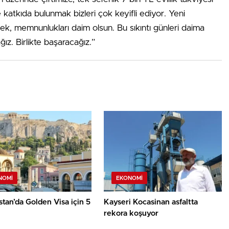
 katkıda bulunmak bizleri çok keyifli ediyor. Yeni
çek, memnunlukları daim olsun. Bu sıkıntı günleri daima
ğız. Birlikte başaracağız.”
NOMI
EKONOMI
tan’da Golden Visa için 5
Kayseri Kocasinan asfaltta
rekora koşuyor