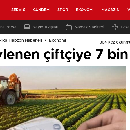
z
SERVIS
GÜNDEM
SPOR
EKONOMI
MAGAZIN
V
nlı Borsa
Yayın Akışları
Namaz Vakitleri
Ecza
ika Trabzon Haberleri
Ekonomi
364 kez okunmu
lenen çiftçiye 7 bin 