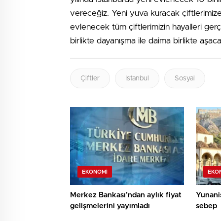
vereceğiz. Yeni yuva kuracak çiftlerimize
evlenecek tüm çiftlerimizin hayalleri ger
birlikte dayanışma ile daima birlikte aşaca
Çiftler
Istanbul
Sosyal
EKONOMI
EKO
Merkez Bankası’ndan aylık fiyat
Yunanis
gelişmelerini yayımladı
sebep