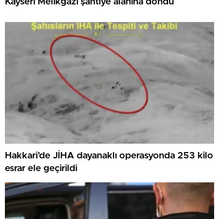
Kayseri Melikgazi şantiye alanına döndü
Hakkari’de JİHA dayanaklı operasyonda 253 kilo
esrar ele geçirildi