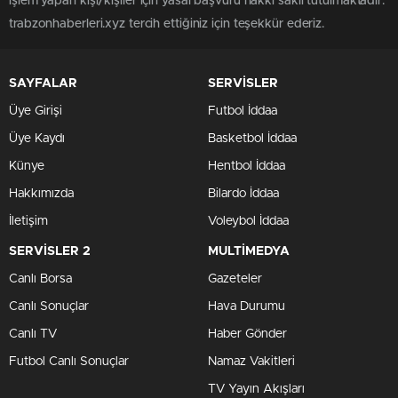
işlem yapan kişi/kişiler için yasal başvuru hakkı saklı tutulmaktadır.
trabzonhaberleri.xyz tercih ettiğiniz için teşekkür ederiz.
SAYFALAR
SERVİSLER
Üye Girişi
Futbol İddaa
Üye Kaydı
Basketbol İddaa
Künye
Hentbol İddaa
Hakkımızda
Bilardo İddaa
İletişim
Voleybol İddaa
SERVİSLER 2
MULTİMEDYA
Canlı Borsa
Gazeteler
Canlı Sonuçlar
Hava Durumu
Canlı TV
Haber Gönder
Futbol Canlı Sonuçlar
Namaz Vakitleri
TV Yayın Akışları