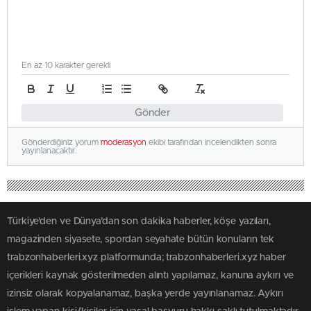
En az 10 karakter gerekli
Gönder
Gönderdiğiniz yorum
moderasyon
ekibi tarafından incelendikten sonra
yayınlanacaktır.
Türkiye'den ve Dünya’dan son dakika haberler, köşe yazıları,
magazinden siyasete, spordan seyahate bütün konuların tek
trabzonhaberleri.xyz platformunda; trabzonhaberleri.xyz haber
içerikleri kaynak gösterilmeden alıntı yapılamaz, kanuna aykırı ve
izinsiz olarak kopyalanamaz, başka yerde yayınlanamaz. Aykırı