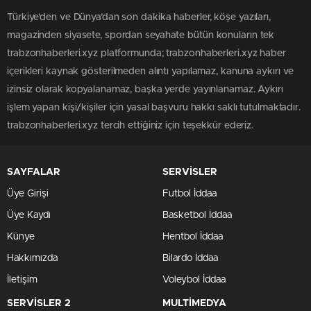
Türkiye'den ve Dünya’dan son dakika haberler, köşe yazıları,
magazinden siyasete, spordan seyahate bütün konuların tek
trabzonhaberleri.xyz platformunda; trabzonhaberleri.xyz haber
içerikleri kaynak gösterilmeden alıntı yapılamaz, kanuna aykırı ve
izinsiz olarak kopyalanamaz, başka yerde yayınlanamaz. Aykırı
işlem yapan kişi/kişiler için yasal başvuru hakkı saklı tutulmaktadır.
trabzonhaberleri.xyz tercih ettiğiniz için teşekkür ederiz.
SAYFALAR
SERVİSLER
Üye Girişi
Futbol İddaa
Üye Kaydı
Basketbol İddaa
Künye
Hentbol İddaa
Hakkımızda
Bilardo İddaa
İletişim
Voleybol İddaa
SERVİSLER 2
MULTİMEDYA