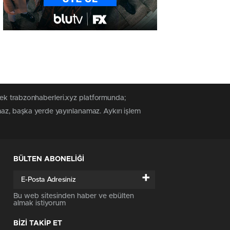
tek trabzonhaberleri.xyz platformunda;
maz, başka yerde yayınlanamaz. Aykırı işlem
BÜLTEN ABONELİĞİ
+
Bu web sitesinden haber ve ebülten
almak istiyorum
BİZİ TAKİP ET