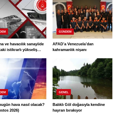
DEM
GÜNDEM
 ve havacılık sanayiide
AFAD’a Venezuela’dan
aki istikrarlı yükseliş
kahramanlık nişanı
r
DEM
GENEL
bugün hava nasıl olacak?
Balıklı Göl doğasıyla kendine
ustos 2026)
hayran bırakıyor