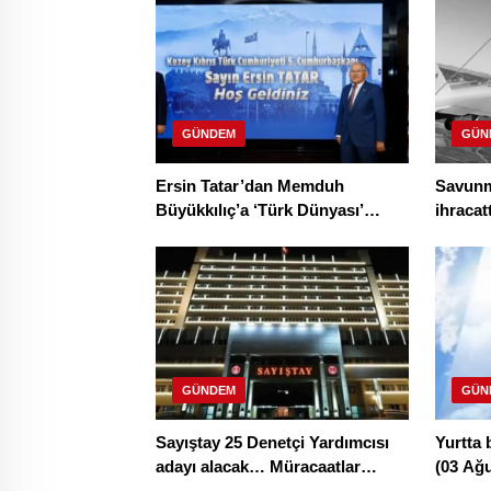
GÜNDEM
GÜN
Ersin Tatar’dan Memduh
Savunma
Büyükkılıç’a ‘Türk Dünyası’
ihracatt
tebriği
sürüyo
GÜNDEM
GÜN
Sayıştay 25 Denetçi Yardımcısı
Yurtta 
adayı alacak… Müracaatlar
(03 Ağ
Eylül’de başlıyor