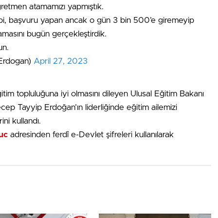
ğretmen atamamızı yapmıştık.
bi, başvuru yapan ancak o gün 3 bin 500’e giremeyip
masını bugün gerçekleştirdik.
un.
Erdogan)
April 27, 2023
itim topluluğuna iyi olmasını dileyen Ulusal Eğitim Bakanı
 Tayyip Erdoğan’ın liderliğinde eğitim ailemizi
ni kullandı.
nuc
adresinden ferdî e-Devlet şifreleri kullanılarak