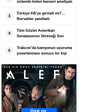
sistemle kolon kanseri ameliyatı
yapıldı!
Türkiye AB’ye girmeli mi?…
3
Bursalılar yanıtladı
Tüm Gözler Amerikan
4
Senatasonun Vereceği Son
Kararda
Trabzon’da kamyonun uçuruma
5
yuvarlanması sonucu bir kişi
öldü