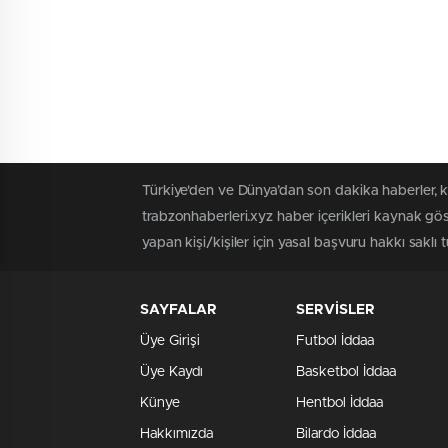
Türkiye'den ve Dünya’dan son dakika haberler, 
trabzonhaberleri.xyz haber içerikleri kaynak gö
yapan kişi/kişiler için yasal başvuru hakkı saklı 
SAYFALAR
SERVİSLER
Üye Girişi
Futbol İddaa
Üye Kaydı
Basketbol İddaa
Künye
Hentbol İddaa
Hakkımızda
Bilardo İddaa