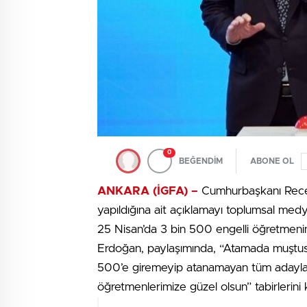
0
BEĞENDİM
ABONE OL
ANKARA (İGFA) –
Cumhurbaşkanı Recep
yapıldığına ait açıklamayı toplumsal me
25 Nisan’da 3 bin 500 engelli öğretmeni
Erdoğan, paylaşımında, “Atamada muştusu
500’e giremeyip atanamayan tüm adaylar
öğretmenlerimize güzel olsun” tabirlerini k