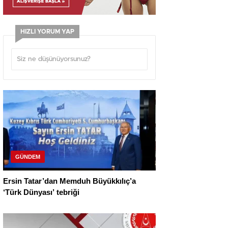
HIZLI YORUM YAP
GÜNDEM
Ersin Tatar’dan Memduh Büyükkılıç’a
‘Türk Dünyası’ tebriği