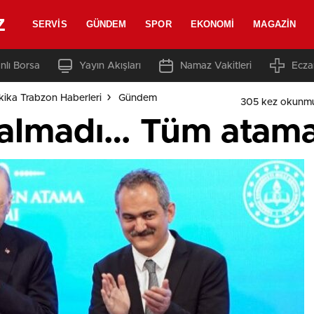
z
SERVIS
GÜNDEM
SPOR
EKONOMI
MAGAZIN
nlı Borsa
Yayın Akışları
Namaz Vakitleri
Ecza
ika Trabzon Haberleri
Gündem
305 kez okunmu
lmadı… Tüm atamal