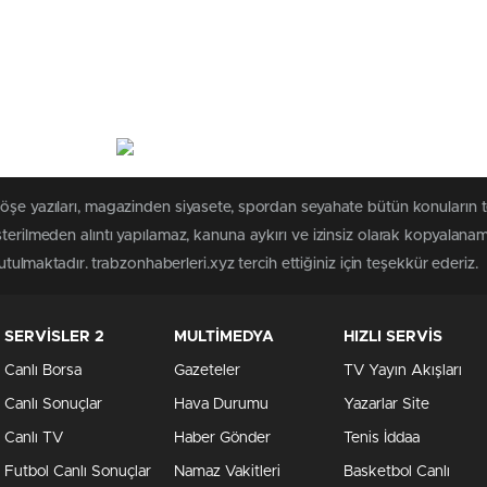
köşe yazıları, magazinden siyasete, spordan seyahate bütün konuların 
sterilmeden alıntı yapılamaz, kanuna aykırı ve izinsiz olarak kopyalana
tutulmaktadır. trabzonhaberleri.xyz tercih ettiğiniz için teşekkür ederiz.
SERVİSLER 2
MULTİMEDYA
HIZLI SERVİS
Canlı Borsa
Gazeteler
TV Yayın Akışları
Canlı Sonuçlar
Hava Durumu
Yazarlar Site
Canlı TV
Haber Gönder
Tenis İddaa
Futbol Canlı Sonuçlar
Namaz Vakitleri
Basketbol Canlı