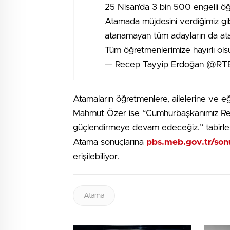
25 Nisan’da 3 bin 500 engelli ö
Atamada müjdesini verdiğimiz gi
atanamayan tüm adayların da ata
Tüm öğretmenlerimize hayırlı ols
— Recep Tayyip Erdoğan (@RT
Atamaların öğretmenlere, ailelerine ve eğ
Mahmut Özer ise “Cumhurbaşkanımız Recep
güçlendirmeye devam edeceğiz.” tabirleri
Atama sonuçlarına
pbs.meb.gov.tr/so
erişilebiliyor.
Atama