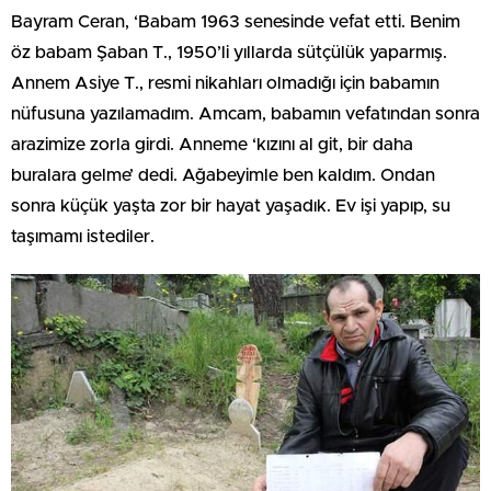
Bayram Ceran, ‘Babam 1963 senesinde vefat etti. Benim
öz babam Şaban T., 1950’li yıllarda sütçülük yaparmış.
Annem Asiye T., resmi nikahları olmadığı için babamın
nüfusuna yazılamadım. Amcam, babamın vefatından sonra
arazimize zorla girdi. Anneme ‘kızını al git, bir daha
buralara gelme’ dedi. Ağabeyimle ben kaldım. Ondan
sonra küçük yaşta zor bir hayat yaşadık. Ev işi yapıp, su
taşımamı istediler.