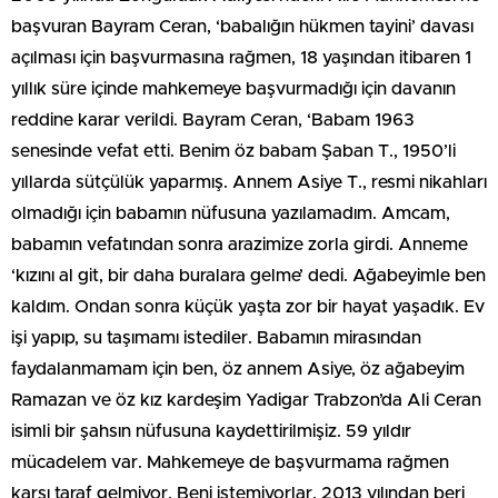
başvuran Bayram Ceran, ‘babalığın hükmen tayini’ davası
açılması için başvurmasına rağmen, 18 yaşından itibaren 1
yıllık süre içinde mahkemeye başvurmadığı için davanın
reddine karar verildi. Bayram Ceran, ‘Babam 1963
senesinde vefat etti. Benim öz babam Şaban T., 1950’li
yıllarda sütçülük yaparmış. Annem Asiye T., resmi nikahları
olmadığı için babamın nüfusuna yazılamadım. Amcam,
babamın vefatından sonra arazimize zorla girdi. Anneme
‘kızını al git, bir daha buralara gelme’ dedi. Ağabeyimle ben
kaldım. Ondan sonra küçük yaşta zor bir hayat yaşadık. Ev
işi yapıp, su taşımamı istediler. Babamın mirasından
faydalanmamam için ben, öz annem Asiye, öz ağabeyim
Ramazan ve öz kız kardeşim Yadigar Trabzon’da Ali Ceran
isimli bir şahsın nüfusuna kaydettirilmişiz. 59 yıldır
mücadelem var. Mahkemeye de başvurmama rağmen
karşı taraf gelmiyor. Beni istemiyorlar. 2013 yılından beri