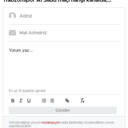
Trabzonspor Al Sadd maçı hangi kanalda,
nereden izlenir?
En az 10 karakter gerekli
Gönder
Gönderdiğiniz yorum
moderasyon
ekibi tarafından incelendikten sonra
yayınlanacaktır.