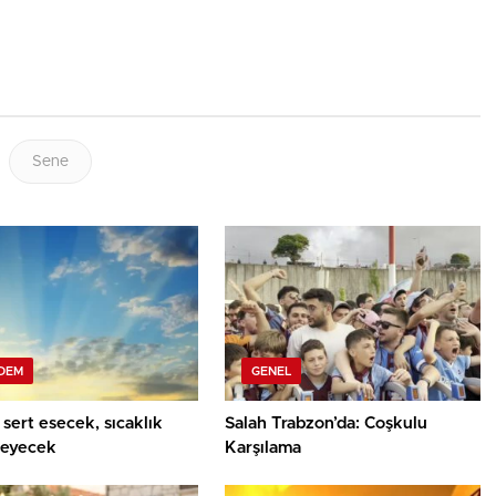
Sene
DEM
GENEL
sert esecek, sıcaklık
Salah Trabzon’da: Coşkulu
eyecek
Karşılama