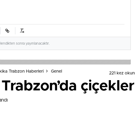
elendikten sonra yayınlanacaktır.
ika Trabzon Haberleri
Genel
221 kez oku
Trabzon’da çiçeklerl