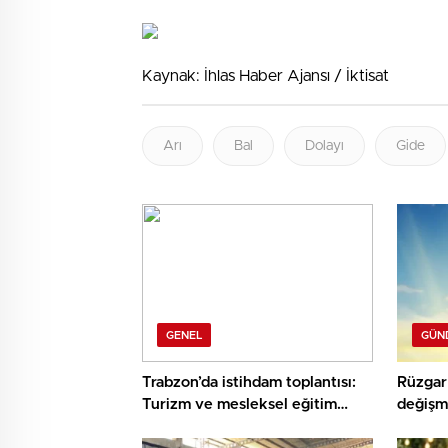
Kaynak: İhlas Haber Ajansı / İktisat
Arı
Bal
Dolayı
Gide
GENEL
GÜN
Trabzon’da istihdam toplantısı:
Rüzgar 
Turizm ve mesleksel eğitim
değişm
vurgusu