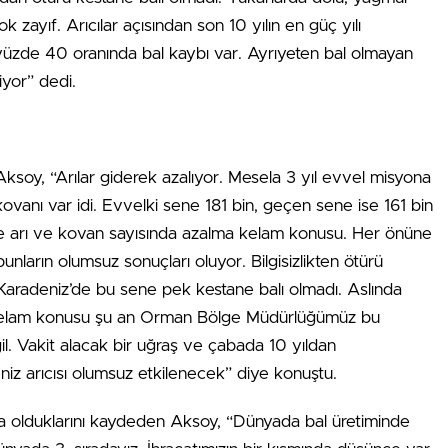
zayıf. Arıcılar açısından son 10 yılın en güç yılı
a yüzde 40 oranında bal kaybı var. Ayrıyeten bal olmayan
iyor” dedi.
Aksoy, “Arılar giderek azalıyor. Mesela 3 yıl evvel misyona
kovanı var idi. Evvelki sene 181 bin, geçen sene ise 161 bin
ide arı ve kovan sayısında azalma kelam konusu. Her önüne
nların olumsuz sonuçları oluyor. Bilgisizlikten ötürü
. Karadeniz’de bu sene pek kestane balı olmadı. Aslında
sı kelam konusu şu an Orman Bölge Müdürlüğümüz bu
ğil. Vakit alacak bir uğraş ve çabada 10 yıldan
niz arıcısı olumsuz etkilenecek” diye konuştu.
da olduklarını kaydeden Aksoy, “Dünyada bal üretiminde