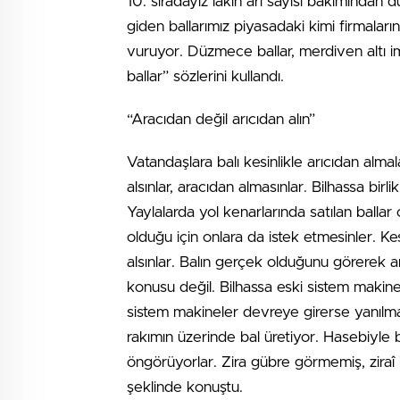
10. sıradayız lakin arı sayısı bakımından 
giden ballarımız piyasadaki kimi firmala
vuruyor. Düzmece ballar, merdiven altı im
ballar” sözlerini kullandı.
“Aracıdan değil arıcıdan alın”
Vatandaşlara balı kesinlikle arıcıdan alma
alsınlar, aracıdan almasınlar. Bilhassa birl
Yaylalarda yol kenarlarında satılan ballar 
olduğu için onlara da istek etmesinler. Kes
alsınlar. Balın gerçek olduğunu görerek a
konusu değil. Bilhassa eski sistem makine
sistem makineler devreye girerse yanılma
rakımın üzerinde bal üretiyor. Hasebiyle b
öngörüyorlar. Zira gübre görmemiş, ziraî il
şeklinde konuştu.