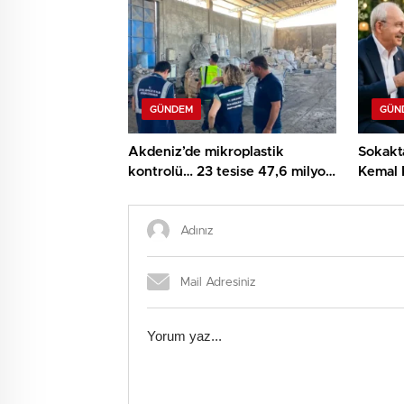
GÜNDEM
GÜN
Akdeniz’de mikroplastik
Sokakt
kontrolü… 23 tesise 47,6 milyon
Kemal 
TL ceza!
Özel m