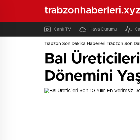
trabzonhaberleri.xy
Canlı TV
Hava Durumu
Ca
Trabzon Son Dakika Haberleri Trabzon Son Dak
Bal Üreticiler
Dönemini Ya