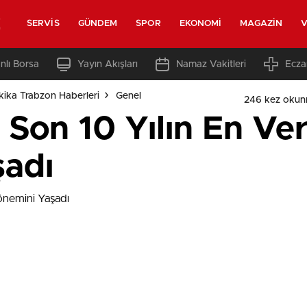
z
SERVIS
GÜNDEM
SPOR
EKONOMI
MAGAZIN
V
nlı Borsa
Yayın Akışları
Namaz Vakitleri
Ecza
ika Trabzon Haberleri
Genel
246 kez okun
i Son 10 Yılın En Ve
şadı