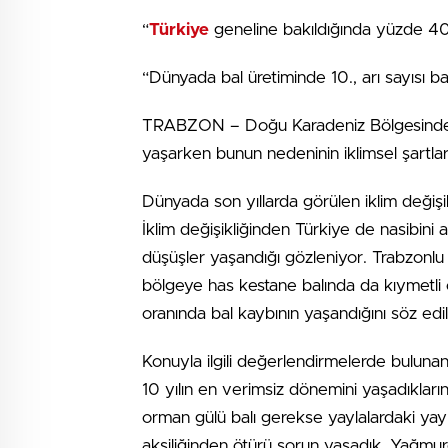
“
Türkiye
geneline bakıldığında yüzde 40
“Dünyada bal üretiminde 10., arı sayısı ba
TRABZON – Doğu Karadeniz Bölgesindeki 
yaşarken bunun nedeninin iklimsel şartlar
Dünyada son yıllarda görülen iklim değişik
İklim değişikliğinden Türkiye de nasibini a
düşüşler yaşandığı gözleniyor. Trabzonl
bölgeye has kestane balında da kıymetli
oranında bal kaybının yaşandığını söz edil
Konuyla ilgili değerlendirmelerde bulunan T
10 yılın en verimsiz dönemini yaşadıkların
orman gülü balı gerekse yaylalardaki yayla
aksiliğinden ötürü sorun yaşadık. Yağmur