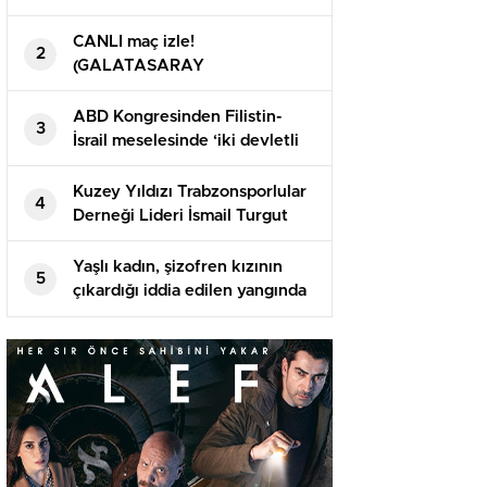
öldü
CANLI maç izle!
2
(GALATASARAY
TRABZONSPOR) Canlı şifresiz
donmadan HD maç izle! GS TS
ABD Kongresinden Filistin-
3
maçı nereden izlenir?
İsrail meselesinde ‘iki devletli
çözüme’ destek
Kuzey Yıldızı Trabzonsporlular
4
Derneği Lideri İsmail Turgut
Öksüz’ün babası vefat etti
Yaşlı kadın, şizofren kızının
5
çıkardığı iddia edilen yangında
öldü