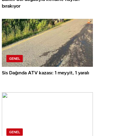
bırakıyor
GENEL
Sis Dağında ATV kazası: 1 meyyit, 1 yaralı
GENEL