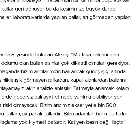
dünyada 3. sıradayız. İhracatımızın bir kısmında düşünce var
rın ballar geri dönüyor bu da kesimimize büyük darbe
aller, laboratuvarlarda yapılan ballar, arı görmeden yapılan
ları tavsiyesinde bulunan Aksoy, “Mutlaka balı arıcıdan
ik dolumu olan balları alsınlar çok dikkatli olmaları gerekiyor.
olağanda bizim arıcılarımızın balı ancak güneş ışığı altında
inlikle ışık görmeyen raflardan, kapalı alanlardan ballarını
nlayamayız lakin analizle anlaşılır. Tatmayla anlamak kelam
lerde geçersiz balı ayırt etmede yanılma olabiliyor yeni
 riski olmayacak. Bizim arıcımız ekseriyetle bin 500
u ballar çok pahalı ballardır. Bilim adamları bunu bu türlü
açlama yok kıymetli ballardır. Katiyen besin değil ilaçtır”