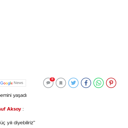
0
News
önemini yaşadı
suf Aksoy
:
ç yılı diyebiliriz”