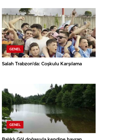
GENEL
Salah Trabzon’da: Coşkulu Karşılama
GENEL
Balıklı Göl doğasıyla kendine hayran