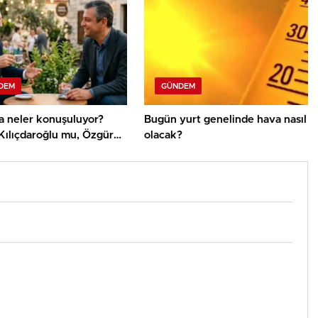
DEM
GÜNDEM
a neler konuşuluyor?
Bugün yurt genelinde hava nasıl
Kılıçdaroğlu mu, Özgür
olacak?
i?