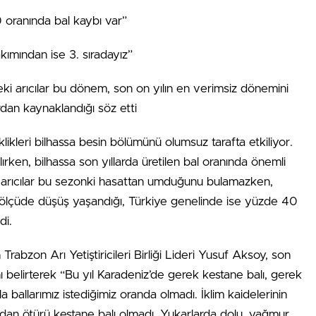
 oranında bal kaybı var”
kımından ise 3. sıradayız”
arıcılar bu dönem, son on yılın en verimsiz dönemini
dan kaynaklandığı söz etti
likleri bilhassa besin bölümünü olumsuz tarafta etkiliyor.
lırken, bilhassa son yıllarda üretilen bal oranında önemli
u arıcılar bu sezonki hasattan umduğunu bulamazken,
 ölçüde düşüş yaşandığı, Türkiye genelinde ise yüzde 40
di.
rabzon Arı Yetiştiricileri Birliği Lideri Yusuf Aksoy, son
ı belirterek “Bu yıl Karadeniz’de gerek kestane balı, gerek
 ballarımız istediğimiz oranda olmadı. İklim kaidelerinin
dan ötürü kestane balı olmadı. Yukarlarda dolu, yağmur