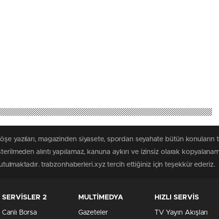
köşe yazıları, magazinden siyasete, spordan seyahate bütün konuların 
sterilmeden alıntı yapılamaz, kanuna aykırı ve izinsiz olarak kopyalana
tutulmaktadır. trabzonhaberleri.xyz tercih ettiğiniz için teşekkür ederiz.
SERVİSLER 2
MULTİMEDYA
HIZLI SERVİS
Canlı Borsa
Gazeteler
TV Yayın Akışları