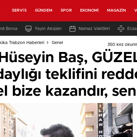
z
SERVIS
GÜNDEM
SPOR
EKONOMI
MAGAZIN
V
nlı Borsa
Yayın Akışları
Namaz Vakitleri
Ecza
ika Trabzon Haberleri
Genel
350 kez okun
Hüseyin Baş, GÜZEL 
daylığı teklifini red
el bize kazandır, se