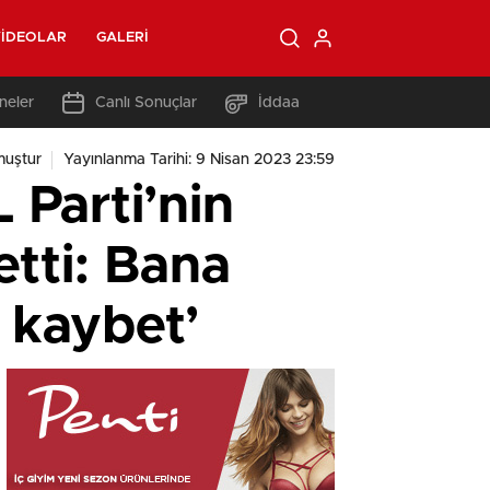
IDEOLAR
GALERI
neler
Canlı Sonuçlar
İddaa
muştur
Yayınlanma Tarihi: 9 Nisan 2023 23:59
Parti’nin
detti: Bana
n kaybet’