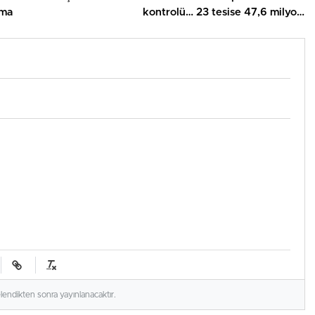
ama
kontrolü… 23 tesise 47,6 milyon
TL ceza!
elendikten sonra yayınlanacaktır.