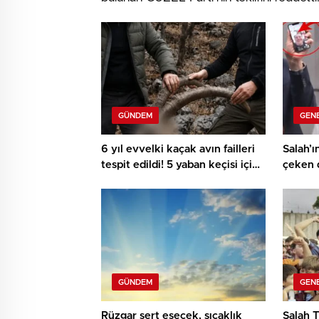
GÜNDEM
GEN
6 yıl evvelki kaçak avın failleri
Salah’ı
tespit edildi! 5 yaban keçisi için
çeken 
ceza uygulandı
görüşm
GÜNDEM
GEN
Rüzgar sert esecek, sıcaklık
Salah T