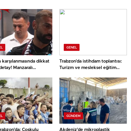
EL
GENEL
n karşılanmasında dikkat
Trabzon’da istihdam toplantısı:
detay! Manzaralı
Turizm ve mesleksel eğitim
edeki isim bomba
vurgusu
EL
GÜNDEM
rabzon’da: Coşkulu
Akdeniz’de mikroplastik