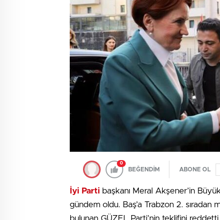
0
BEĞENDİM
ABONE OL
İyi Parti
başkanı Meral Akşener’in Büyük Bi
gündem oldu. Baş’a Trabzon 2. sıradan mille
bulunan GÜZEL Parti’nin teklifini reddetti