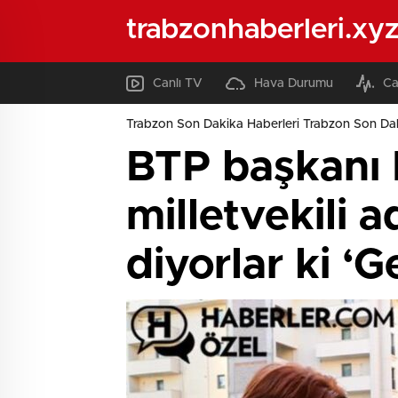
trabzonhaberleri.xy
Canlı TV
Hava Durumu
Ca
Trabzon Son Dakika Haberleri Trabzon Son Dak
BTP başkanı 
milletvekili a
diyorlar ki ‘G