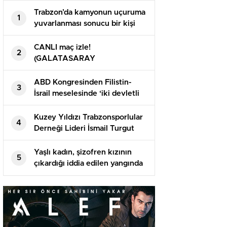
Trabzon’da kamyonun uçuruma
1
yuvarlanması sonucu bir kişi
öldü
CANLI maç izle!
2
(GALATASARAY
TRABZONSPOR) Canlı şifresiz
donmadan HD maç izle! GS TS
ABD Kongresinden Filistin-
3
maçı nereden izlenir?
İsrail meselesinde ‘iki devletli
çözüme’ destek
Kuzey Yıldızı Trabzonsporlular
4
Derneği Lideri İsmail Turgut
Öksüz’ün babası vefat etti
Yaşlı kadın, şizofren kızının
5
çıkardığı iddia edilen yangında
öldü