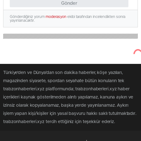
Gönder
Gönderdiğiniz yorum
moderasyon
ekibi tarafından incelendikten sonra
yayınlanacaktır.
Türkiye'den ve Dünya’dan son dakika haberler, köşe yazıları,
magazinden siyasete, spordan seyahate bütün konuların tek
trabzonhaberleri.xyz platformunda; trabzonhaberleri.xyz haber
içerikleri kaynak gösterilmeden alıntı yapılamaz, kanuna aykırı ve
izinsiz olarak kopyalanamaz, başka yerde yayınlanamaz. Aykırı
işlem yapan kişi/kişiler için yasal başvuru hakkı saklı tutulmaktadır.
trabzonhaberleri.xyz tercih ettiğiniz için teşekkür ederiz.