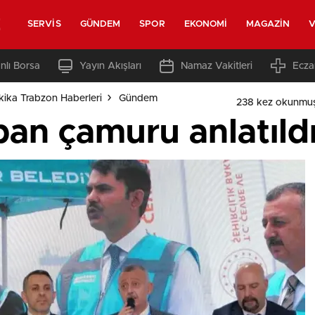
z
SERVIS
GÜNDEM
SPOR
EKONOMI
MAGAZIN
V
nlı Borsa
Yayın Akışları
Namaz Vakitleri
Ecza
ika Trabzon Haberleri
Gündem
238 kez okunmuş
an çamuru anlatıld