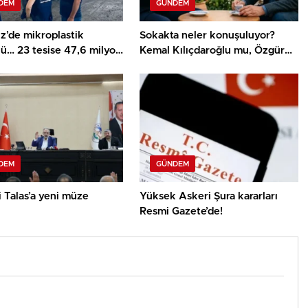
DEM
GÜNDEM
z’de mikroplastik
Sokakta neler konuşuluyor?
lü… 23 tesise 47,6 milyon
Kemal Kılıçdaroğlu mu, Özgür
a!
Özel mi?
DEM
GÜNDEM
 Talas’a yeni müze
Yüksek Askeri Şura kararları
Resmi Gazete’de!