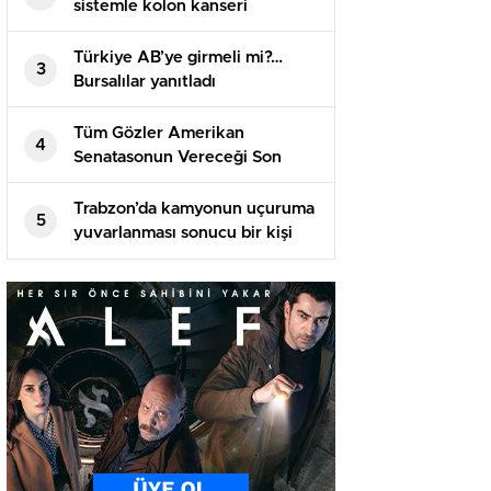
sistemle kolon kanseri
ameliyatı yapıldı!
Türkiye AB’ye girmeli mi?…
3
Bursalılar yanıtladı
Tüm Gözler Amerikan
4
Senatasonun Vereceği Son
Kararda
Trabzon’da kamyonun uçuruma
5
yuvarlanması sonucu bir kişi
öldü