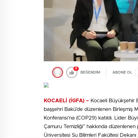
0
BEĞENDİM
ABONE OL
KOCAELİ (İGFA) –
Kocaeli Büyükşehir B
başşehri Bakü’de düzenlenen Birleşmiş Mi
Konferansı’na (COP29) katıldı. Lider Büy
Çamuru Temizliği” hakkında düzenlenen p
Üniversitesi Su Bilimleri Fakültesi Dekanı 