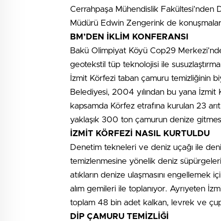
Cerrahpaşa Mühendislik Fakültesi’nden
Müdürü Edwin Zengerink de konuşmalarıy
BM’DEN İKLİM KONFERANSI
Bakü Olimpiyat Köyü Cop29 Merkezi’nde
geotekstil tüp teknolojisi ile susuzlaştır
İzmit Körfezi taban çamuru temizliğinin bi
Belediyesi, 2004 yılından bu yana İzmit Kö
kapsamda Körfez etrafına kurulan 23 arıtm
yaklaşık 300 ton çamurun denize gitmesi
İZMİT KÖRFEZİ NASIL KURTULDU
Denetim tekneleri ve deniz uçağı ile den
temizlenmesine yönelik deniz süpürgeleri,
atıkların denize ulaşmasını engellemek için
alım gemileri ile toplanıyor. Ayrıyeten İzm
toplam 48 bin adet kalkan, levrek ve çupra
DİP ÇAMURU TEMİZLİĞİ