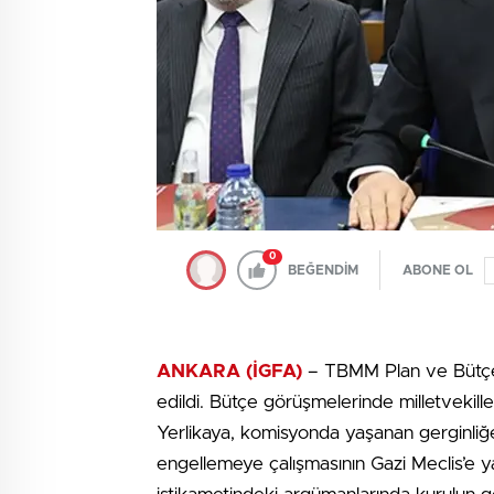
0
BEĞENDİM
ABONE OL
ANKARA (İGFA)
– TBMM Plan ve Bütçe Ku
edildi. Bütçe görüşmelerinde milletvekillerin
Yerlikaya, komisyonda yaşanan gerginliğe y
engellemeye çalışmasının Gazi Meclis’e yak