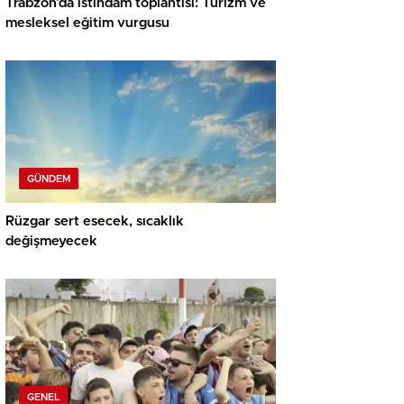
Trabzon’da istihdam toplantısı: Turizm ve
mesleksel eğitim vurgusu
GÜNDEM
Rüzgar sert esecek, sıcaklık
değişmeyecek
GENEL