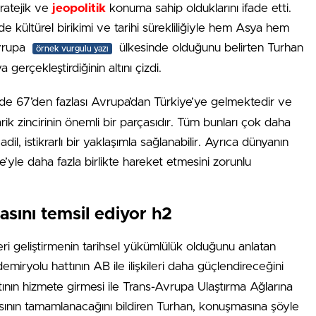
tratejik ve
jeopolitik
konuma sahip olduklarını ifade etti.
kültürel birikimi ve tarihi sürekliliğiyle hem Asya hem
vrupa
ülkesinde olduğunu belirten Turhan
örnek vurgulu yazı
gerçekleştirdiğinin altını çizdi.
e 67’den fazlası Avrupa’dan Türkiye’ye gelmektedir ve
rik zincirinin önemli bir parçasıdır. Tüm bunları çok daha
, istikrarlı bir yaklaşımla sağlanabilir. Ayrıca dünyanın
’yle daha fazla birlikte hareket etmesini zorunlu
sını temsil ediyor h2
leri geliştirmenin tarihsel yükümlülük olduğunu anlatan
emiryolu hattının AB ile ilişkileri daha güçlendireceğini
tının hizmete girmesi ile Trans-Avrupa Ulaştırma Ağlarına
ının tamamlanacağını bildiren Turhan, konuşmasına şöyle