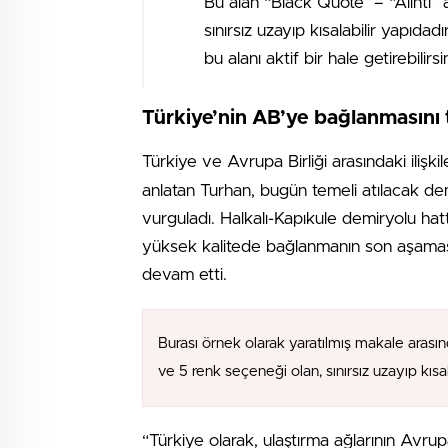
Bu alan “Black Quote” – “Alıntı” 
sınırsız uzayıp kısalabilir yapıdad
bu alanı aktif bir hale getirebilirsin
Türkiye’nin AB’ye bağlanmasını 
Türkiye ve Avrupa Birliği arasındaki ilişkil
anlatan Turhan, bugün temeli atılacak demi
vurguladı. Halkalı-Kapıkule demiryolu hat
yüksek kalitede bağlanmanın son aşamas
devam etti.
Burası örnek olarak yaratılmış makale arasın
ve 5 renk seçeneği olan, sınırsız uzayıp kıs
“Türkiye olarak, ulaştırma ağlarının Avr