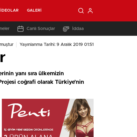
IDEOLAR
GALERI
neler
Canlı Sonuçlar
İddaa
muştur
Yayınlanma Tarihi: 9 Aralık 2019 01:51
r
inin yanı sıra ülkemizin
rojesi coğrafi olarak Türkiye’nin