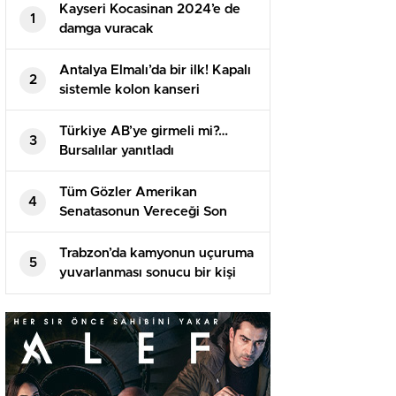
Kayseri Kocasinan 2024’e de
1
damga vuracak
Antalya Elmalı’da bir ilk! Kapalı
2
sistemle kolon kanseri
ameliyatı yapıldı!
Türkiye AB’ye girmeli mi?…
3
Bursalılar yanıtladı
Tüm Gözler Amerikan
4
Senatasonun Vereceği Son
Kararda
Trabzon’da kamyonun uçuruma
5
yuvarlanması sonucu bir kişi
öldü