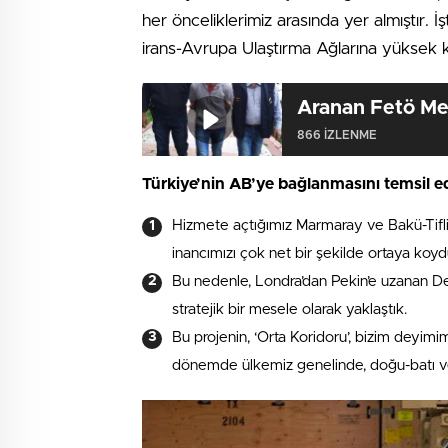
her önceliklerimiz arasında yer almıştır. 
irans-Avrupa Ulaştırma Ağlarına yüksek 
Aranan Fetö Me
866 IZLENME
Türkiye’nin AB’ye bağlanmasını temsil e
Hizmete açtığımız Marmaray ve Bakü-Tifli
inancımızı çok net bir şekilde ortaya koyd
Bu nedenle, Londra’dan Pekin’e uzanan D
stratejik bir mesele olarak yaklaştık.
Bu projenin, ‘Orta Koridoru’, bizim deyim
dönemde ülkemiz genelinde, doğu-batı v