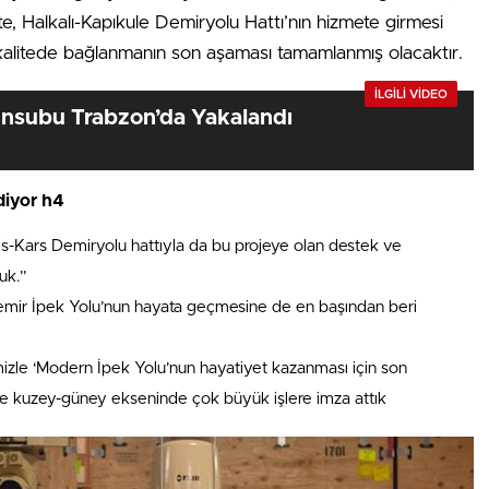
İşte, Halkalı-Kapıkule Demiryolu Hattı’nın hizmete girmesi
kalitede bağlanmanın son aşaması tamamlanmış olacaktır.
İLGİLİ VİDEO
nsubu Trabzon’da Yakalandı
diyor h4
s-Kars Demiryolu hattıyla da bu projeye olan destek ve
uk.”
emir İpek Yolu’nun hayata geçmesine de en başından beri
imizle ‘Modern İpek Yolu’nun hayatiyet kazanması için son
e kuzey-güney ekseninde çok büyük işlere imza attık