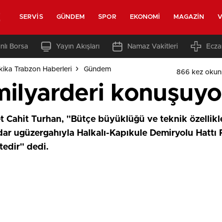
z
SERVIS
GÜNDEM
SPOR
EKONOMI
MAGAZIN
V
nlı Borsa
Yayın Akışları
Namaz Vakitleri
Ecza
ika Trabzon Haberleri
Gündem
866 kez okun
ilyarderi konuşuyo
 Cahit Turhan, "Bütçe büyüklüğü ve teknik özellikler
adar ugüzergahıyla Halkalı-Kapıkule Demiryolu Hattı P
edir" dedi.