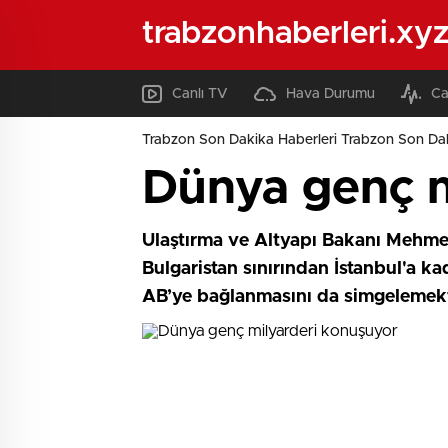
trabzonhaberleri.xy
Canlı TV
Hava Durumu
Ca
Trabzon Son Dakika Haberleri Trabzon Son Dak
Dünya genç m
Ulaştırma ve Altyapı Bakanı Mehmet
Bulgaristan sınırından İstanbul'a k
AB’ye bağlanmasını da simgelemekt