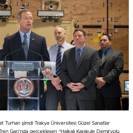
t Turhan şimdi Trakya Üniversitesi Güzel Sanatlar
 Tren Garı’nda gerçekleşen “Halkalı Kapıkule Demiryolu