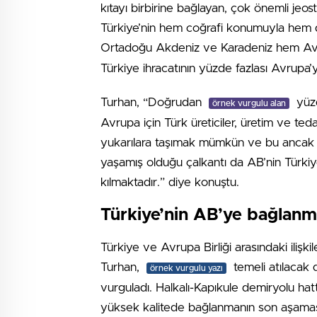
kıtayı birbirine bağlayan, çok önemli jeos
Türkiye’nin hem coğrafi konumuyla hem de 
Ortadoğu Akdeniz ve Karadeniz hem A
Türkiye ihracatının yüzde fazlası Avrupa’ya 
Turhan, “Doğrudan
yüzd
örnek vurgulu alan
Avrupa için Türk üreticiler, üretim ve teda
yukarılara taşımak mümkün ve bu ancak adil
yaşamış olduğu çalkantı da AB’nin Türkiye
kılmaktadır.” diye konuştu.
Türkiye’nin AB’ye bağlanma
Türkiye ve Avrupa Birliği arasındaki ilişki
Turhan,
temeli atılacak d
örnek vurgulu yazı
vurguladı. Halkalı-Kapıkule demiryolu hat
yüksek kalitede bağlanmanın son aşamas