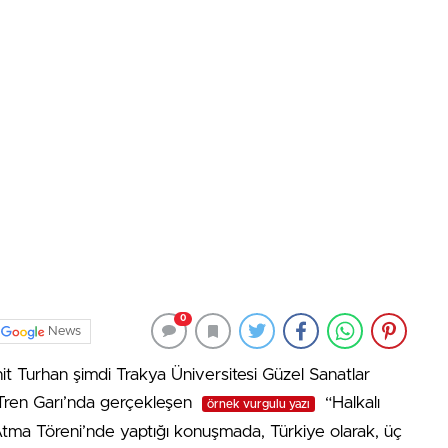
0
News
t Turhan şimdi Trakya Üniversitesi Güzel Sanatlar
ç Tren Garı’nda gerçekleşen
“Halkalı
örnek vurgulu yazı
Atma Töreni’nde yaptığı konuşmada, Türkiye olarak, üç