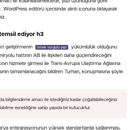
amacı ile kullanılabilmektedir, yazı uzunluğuna göre
ır. WordPress editörü içerisinde alıntı iconuna tıklayarak
iz.
temsil ediyor h3
eri geliştirmenin
yükümlülük olduğunu
örnek vurgulu yazı
ryolu hattının AB ile ilişkileri daha güçlendireceğini
tının hizmete girmesi ile Trans-Avrupa Ulaştırma Ağlarına
ının tamamlanacağını bildiren Turhan, konuşmasına şöyle
da bilgilendirme amacı ile istediğiniz kadar çoğaltabileceğiniz
alabilme esnekliğine sahip yapıda bir kutucuktur.
upa’ya entegrasyonunun yüksek standartlarda sağlanması,