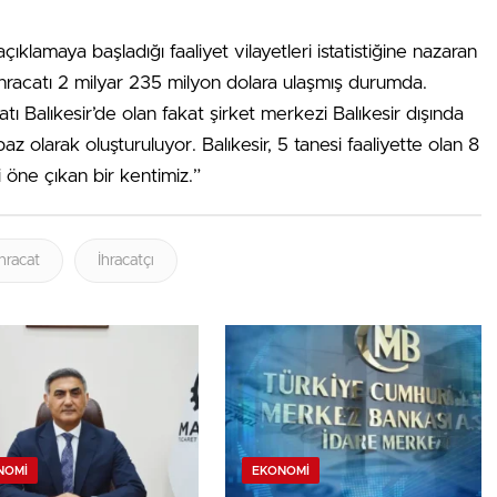
çıklamaya başladığı faaliyet vilayetleri istatistiğine nazaran
in ihracatı 2 milyar 235 milyon dolara ulaşmış durumda.
racatı Balıkesir’de olan fakat şirket merkezi Balıkesir dışında
 baz olarak oluşturuluyor. Balıkesir, 5 tanesi faaliyette olan 8
 öne çıkan bir kentimiz.”
İhracat
İhracatçı
NOMI
EKONOMI