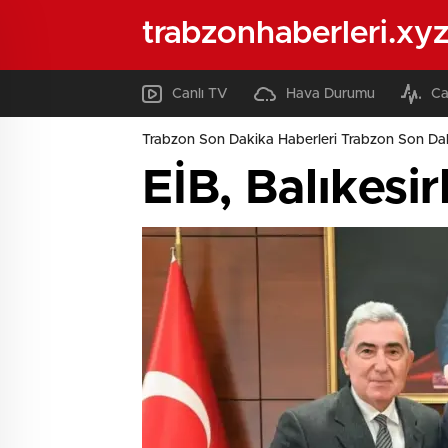
trabzonhaberleri.xy
Canlı TV
Hava Durumu
Ca
Trabzon Son Dakika Haberleri Trabzon Son Dak
EİB, Balıkesir