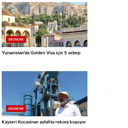
EKONOMI
Yunanistan’da Golden Visa için 5 sebep
EKONOMI
Kayseri Kocasinan asfaltta rekora koşuyor