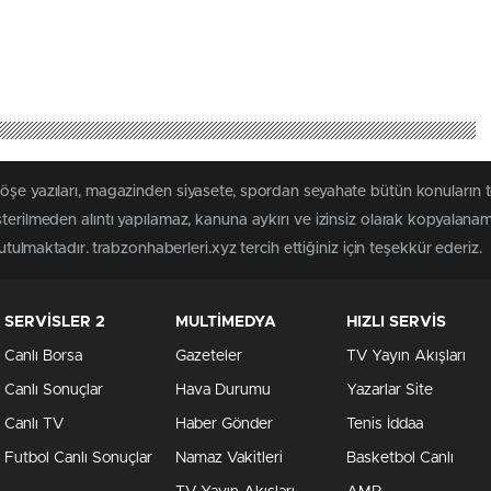
köşe yazıları, magazinden siyasete, spordan seyahate bütün konuların 
sterilmeden alıntı yapılamaz, kanuna aykırı ve izinsiz olarak kopyalana
tutulmaktadır. trabzonhaberleri.xyz tercih ettiğiniz için teşekkür ederiz.
SERVİSLER 2
MULTİMEDYA
HIZLI SERVİS
Canlı Borsa
Gazeteler
TV Yayın Akışları
Canlı Sonuçlar
Hava Durumu
Yazarlar Site
Canlı TV
Haber Gönder
Tenis İddaa
Futbol Canlı Sonuçlar
Namaz Vakitleri
Basketbol Canlı