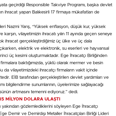
ata geçirdiği Responsible Takviye Programı, başka devlet
kın ihracat yapan Balıkesirli 17 firmaya mükafatları de
deri Nazmi Yarış, “Yüksek enflasyon, düşük kur, yüksek
e karşın, vilayetimizin ihracatı yılın 11 ayında geçen seneye
ok ihracat gerçekleştirdiğimiz üç ülke ve üç dala
karken, elektrik ve elektronik, su eserleri ve hayvansal
rinci üç kesimi oluşturmaktadır. Ege İhracatçı Birliğinden
n firmalara baktığımızda, yüklü olarak mermer ve besin
 da vilayetimizdeki ihracatçı firmaların vakit içinde
tedir. EİB tarafından gerçekleştirilen devlet yardımları ve
mı bilgilendirme sunumlarının, üyelerimize sağlayacağı
lçüsünün artmasını temenni ediyoruz.” dedi.
235 MİLYON DOLARA ULAŞTI
ını yakından gözlemlediklerini söyleyen Ege İhracatçı
Ege Demir ve Demirdışı Metaller İhracatçıları Birliği Lideri