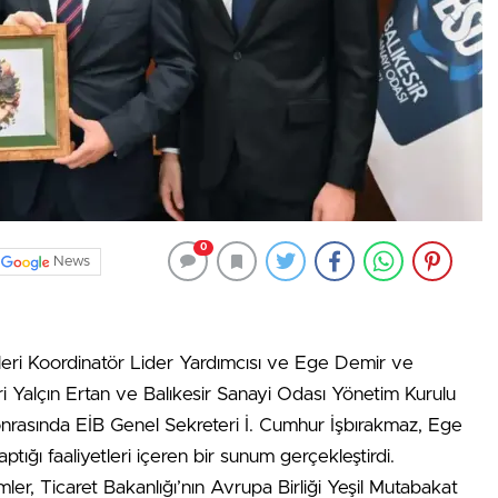
0
News
ikleri Koordinatör Lider Yardımcısı ve Ege Demir ve
deri Yalçın Ertan ve Balıkesir Sanayi Odası Yönetim Kurulu
sonrasında EİB Genel Sekreteri İ. Cumhur İşbırakmaz, Ege
 yaptığı faaliyetleri içeren bir sunum gerçekleştirdi.
er, Ticaret Bakanlığı’nın Avrupa Birliği Yeşil Mutabakat