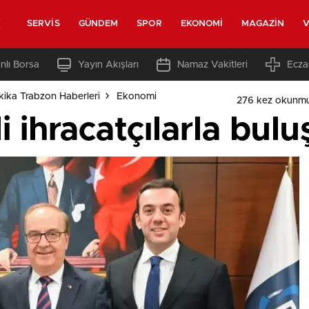
z
SERVIS
GÜNDEM
SPOR
EKONOMI
MAGAZIN
V
nlı Borsa
Yayın Akışları
Namaz Vakitleri
Ecza
ika Trabzon Haberleri
Ekonomi
276 kez okunmu
li ihracatçılarla bulu