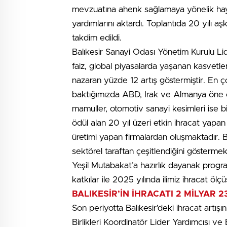
mevzuatına ahenk sağlamaya yönelik hay
yardımlarını aktardı. Toplantıda 20 yılı aş
takdim edildi.
Balıkesir Sanayi Odası Yönetim Kurulu Li
faiz, global piyasalarda yaşanan kasvetler
nazaran yüzde 12 artış göstermiştir. En ç
baktığımızda ABD, Irak ve Almanya öne çı
mamuller, otomotiv sanayi kesimleri ise bi
ödül alan 20 yıl üzeri etkin ihracat yapa
üretimi yapan firmalardan oluşmaktadır. Bu
sektörel taraftan çeşitlendiğini göstermek
Yeşil Mutabakat’a hazırlık dayanak progra
katkılar ile 2025 yılında ilimiz ihracat ö
BALIKESİR’İN İHRACATI 2 MİLYAR 
Son periyotta Balıkesir’deki ihracat artış
Birlikleri Koordinatör Lider Yardımcısı ve 