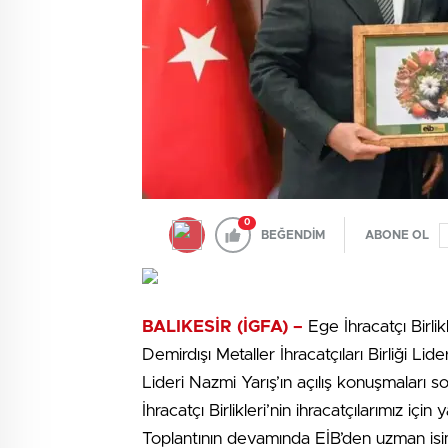
0
BEĞENDİM
ABONE OL
BALIKESİR (İGFA) –
Ege İhracatçı Birl
Demirdışı Metaller İhracatçıları Birliği Li
Lideri Nazmi Yarış’ın açılış konuşmaları 
İhracatçı Birlikleri’nin ihracatçılarımız için
Toplantının devamında EİB’den uzman isiml