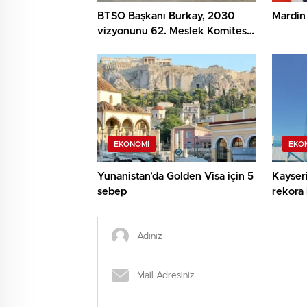
BTSO Başkanı Burkay, 2030
Mardin 
vizyonunu 62. Meslek Komitesi
ile kıymetlendirdi
EKONOMI
EKO
Yunanistan’da Golden Visa için 5
Kayseri
sebep
rekora