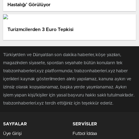
Hastalığı’ Görülüyor
Turizmcilerden 3 Euro Tepkisi
Türkiye'den ve Dünya’dan son dakika haberler, köşe yazıları,
magazinden siyasete, spordan seyahate bütün konuların tek
trabzonhaberleri.xyz platformunda; trabzonhaberleri.xyz haber
içerikleri kaynak gösterilmeden alıntı yapılamaz, kanuna aykırı ve
izinsiz olarak kopyalanamaz, başka yerde yayınlanamaz. Aykırı
işlem yapan kişi/kişiler için yasal başvuru hakkı saklı tutulmaktadır.
trabzonhaberleri.xyz tercih ettiğiniz için teşekkür ederiz.
SAYFALAR
SERVİSLER
Üye Girişi
Futbol İddaa