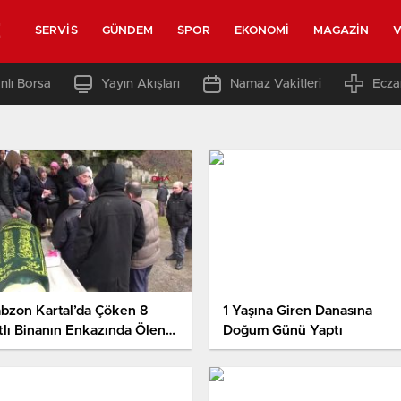
z
SERVIS
GÜNDEM
SPOR
EKONOMI
MAGAZIN
V
nlı Borsa
Yayın Akışları
Namaz Vakitleri
Ecza
abzon Kartal’da Çöken 8
1 Yaşına Giren Danasına
tlı Binanın Enkazında Ölen
Doğum Günü Yaptı
m Ustası Toprağa Verildi