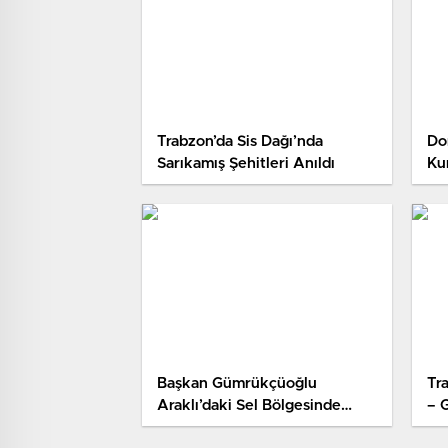
Trabzon’da Sis Dağı’nda
Do
Sarıkamış Şehitleri Anıldı
Ku
Başkan Gümrükçüoğlu
Tr
Araklı’daki Sel Bölgesinde
– 
İncelemelerde Bulundu
Ka