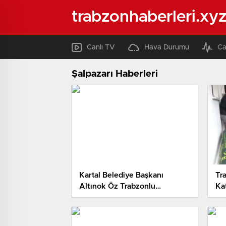
trabzonhaberleri.xy
Canlı TV
Hava Durumu
Ca
Şalpazarı Haberleri
Kartal Belediye Başkanı
Tr
Altınok Öz Trabzonlu
Ka
Vatandaşlarla Kahvaltı
Ca
Programında Buluştu