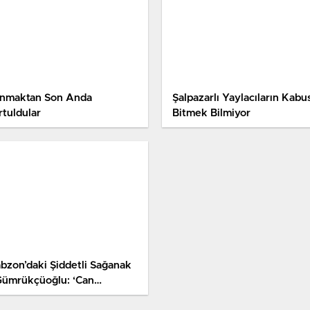
nmaktan Son Anda
Şalpazarlı Yaylacıların Kabu
rtuldular
Bitmek Bilmiyor
abzon’daki Şiddetli Sağanak
Gümrükçüoğlu: ‘Can
ybının Olmaması En Büyük