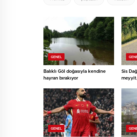
GENEL
GEN
Balıklı Göl doğasıyla kendine
Sis Dağ
hayran bırakıyor
meyyit,
GENEL
GEN