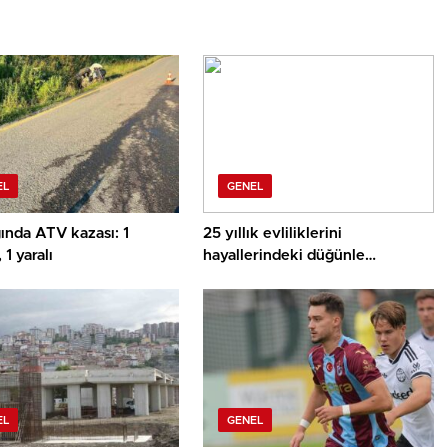
EL
GENEL
ında ATV kazası: 1
25 yıllık evliliklerini
 1 yaralı
hayallerindeki düğünle
taçlandırdılar
EL
GENEL