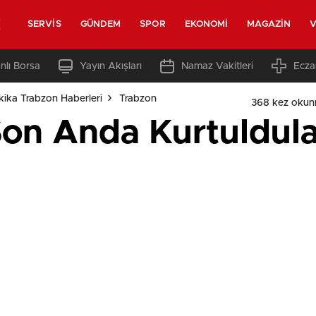
z
SERVIS
GÜNDEM
SPOR
EKONOMI
MAGAZIN
V
nlı Borsa
Yayın Akışları
Namaz Vakitleri
Ecza
ika Trabzon Haberleri
Trabzon
368 kez okun
on Anda Kurtuldula