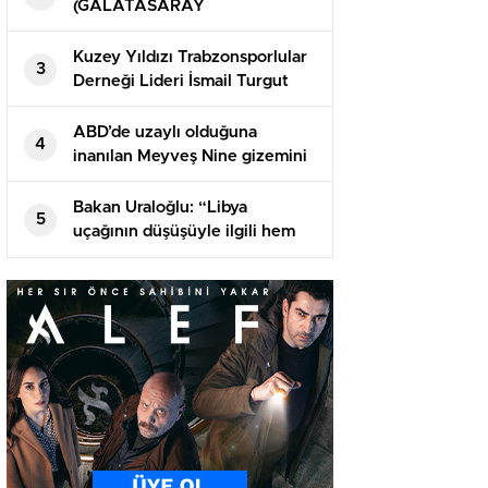
(GALATASARAY
TRABZONSPOR) Canlı şifresiz
donmadan HD maç izle! GS TS
Kuzey Yıldızı Trabzonsporlular
3
maçı nereden izlenir?
Derneği Lideri İsmail Turgut
Öksüz’ün babası vefat etti
ABD’de uzaylı olduğuna
4
inanılan Meyveş Nine gizemini
koruyor
Bakan Uraloğlu: “Libya
5
uçağının düşüşüyle ilgili hem
bizim kaza kırım gruplarımızın
hem de başsavcılığımızın
başlatmış olduğu bir süreç var”