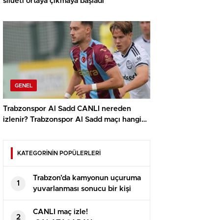
silueti ortaya çıkmaya başladı
GENEL
Trabzonspor Al Sadd CANLI nereden
izlenir? Trabzonspor Al Sadd maçı hangi
kanalda, nereden izlenir?
KATEGORİNİN POPÜLERLERİ
Trabzon’da kamyonun uçuruma
1
yuvarlanması sonucu bir kişi
öldü
CANLI maç izle!
2