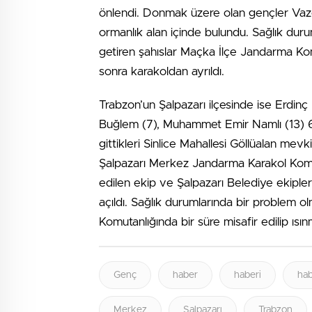
önlendi. Donmak üzere olan gençler Vazel
ormanlık alan içinde bulundu. Sağlık duru
getiren şahıslar Maçka İlçe Jandarma Komu
sonra karakoldan ayrıldı.
Trabzon’un Şalpazarı ilçesinde ise Erdinç
Buğlem (7), Muhammet Emir Namlı (13) 6
gittikleri Sinlice Mahallesi Göllüalan mev
Şalpazarı Merkez Jandarma Karakol Komut
edilen ekip ve Şalpazarı Belediye ekipleri 
açıldı. Sağlık durumlarında bir problem ol
Komutanlığında bir süre misafir edilip ıs
Genç
haber
haberi
hab
Merkez
Şalpazarı
Trabzon