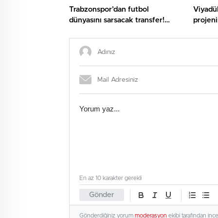
Trabzonspor’dan futbol
Viyadü
dünyasını sarsacak transfer!
projeni
Mohamed Salah geliyor
çıkmay
En az 10 karakter gerekli
Gönder
Gönderdiğiniz yorum
moderasyon
ekibi tarafından inc