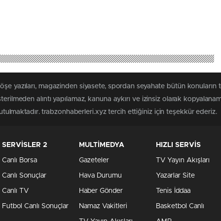
köşe yazıları, magazinden siyasete, spordan seyahate bütün konuların 
sterilmeden alıntı yapılamaz, kanuna aykırı ve izinsiz olarak kopyalana
tutulmaktadır. trabzonhaberleri.xyz tercih ettiğiniz için teşekkür ederiz.
SERVİSLER 2
MULTİMEDYA
HIZLI SERVİS
Canlı Borsa
Gazeteler
TV Yayın Akışları
Canlı Sonuçlar
Hava Durumu
Yazarlar Site
Canlı TV
Haber Gönder
Tenis İddaa
Futbol Canlı Sonuçlar
Namaz Vakitleri
Basketbol Canlı