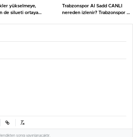
kler yükselmeye,
Trabzonspor Al Sadd CANLI
n de silueti ortaya
nereden izlenir? Trabzonspor Al
a başladı
Sadd maçı hangi kanalda,
nereden izlenir?
elendikten sonra yayınlanacaktır.