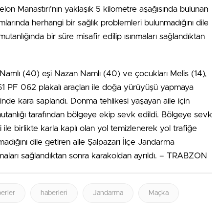
on Manastırı’nın yaklaşık 5 kilometre aşağısında bulunan
mlarında herhangi bir sağlık problemleri bulunmadığını dile
tanlığında bir süre misafir edilip ısınmaları sağlandıktan
 Namlı (40) eşi Nazan Namlı (40) ve çocukları Melis (14),
1 PF 062 plakalı araçları ile doğa yürüyüşü yapmaya
kiinde kara saplandı. Donma tehlikesi yaşayan aile için
anlığı tarafından bölgeye ekip sevk edildi. Bölgeye sevk
ile birlikte karla kaplı olan yol temizlenerek yol trafiğe
madığını dile getiren aile Şalpazarı İlçe Jandarma
ınmaları sağlandıktan sonra karakoldan ayrıldı. – TRABZON
erler
haberleri
Jandarma
Maçka