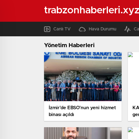
trabzonhaberleri.xy
Canlı TV
Hava Durumu
Ca
Yönetim Haberleri
İzmir’de EBSO’nun yeni hizmet
KA
binası açıldı
ge