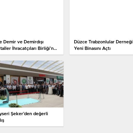
e Demir ve Demirdışı
Düzce Trabzonlular Derneği
aller İhracatçıları Birliği’nde
Yeni Binasını Açtı
sal’ devir
yseri Şeker’den değerli
lış