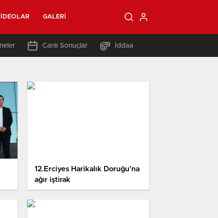
IDEOLAR
GALERI
neler
Canlı Sonuçlar
İddaa
12.Erciyes Harikalık Doruğu’na
ağır iştirak