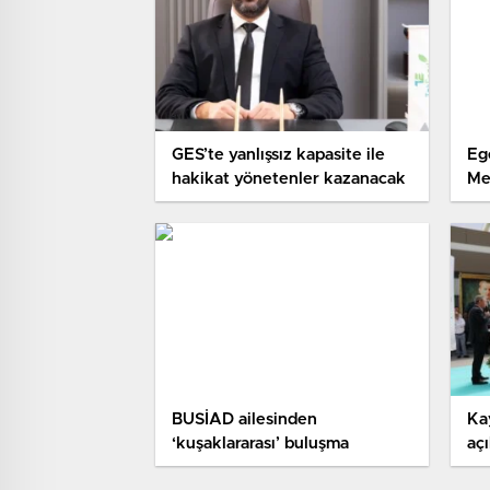
GES’te yanlışsız kapasite ile
Eg
hakikat yönetenler kazanacak
Met
‘Uy
BUSİAD ailesinden
Ka
‘kuşaklararası’ buluşma
açı