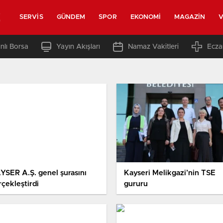
z
SERVIS
GÜNDEM
SPOR
EKONOMI
MAGAZIN
V
nlı Borsa
Yayın Akışları
Namaz Vakitleri
Ecza
YSER A.Ş. genel şurasını
Kayseri Melikgazi’nin TSE
rçekleştirdi
gururu