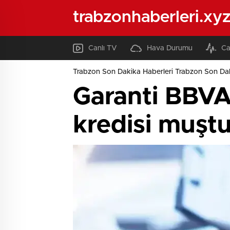
trabzonhaberleri.xy
Canlı TV
Hava Durumu
Ca
Trabzon Son Dakika Haberleri Trabzon Son Dak
Garanti BBVA’d
kredisi muşt