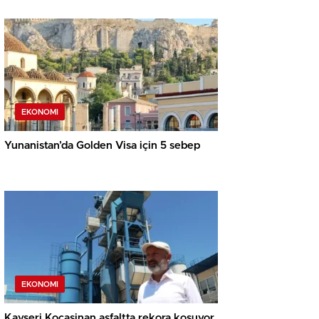
EKONOMI
Yunanistan’da Golden Visa için 5 sebep
EKONOMI
Kayseri Kocasinan asfaltta rekora koşuyor