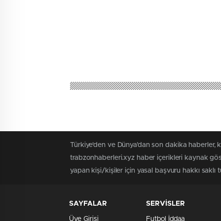
Türkiye'den ve Dünya’dan son dakika haberler, 
trabzonhaberleri.xyz haber içerikleri kaynak gö
yapan kişi/kişiler için yasal başvuru hakkı saklı 
SAYFALAR
SERVİSLER
Üye Girişi
Futbol İddaa