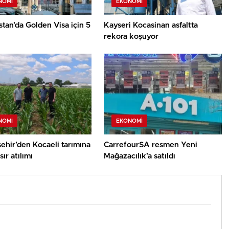
NOMI
EKONOMI
tan’da Golden Visa için 5
Kayseri Kocasinan asfaltta
rekora koşuyor
NOMI
EKONOMI
ehir’den Kocaeli tarımına
CarrefourSA resmen Yeni
ır atılımı
Mağazacılık’a satıldı