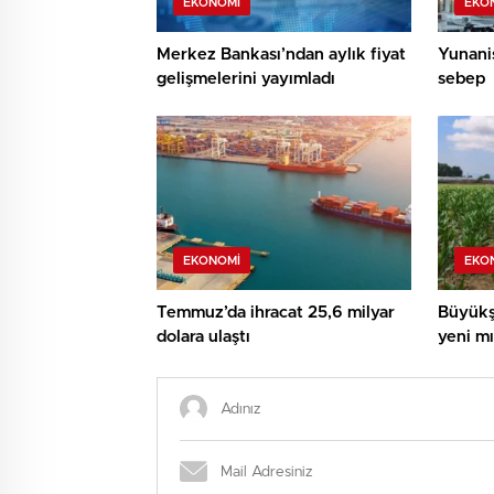
EKONOMI
EKO
Merkez Bankası’ndan aylık fiyat
Yunanis
gelişmelerini yayımladı
sebep
EKONOMI
EKO
Temmuz’da ihracat 25,6 milyar
Büyükş
dolara ulaştı
yeni mıs