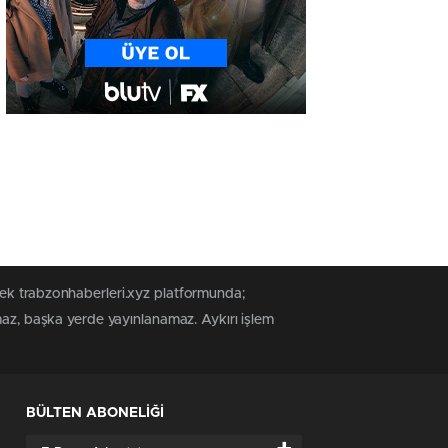
tek trabzonhaberleri.xyz platformunda;
maz, başka yerde yayınlanamaz. Aykırı işlem
BÜLTEN ABONELİĞİ