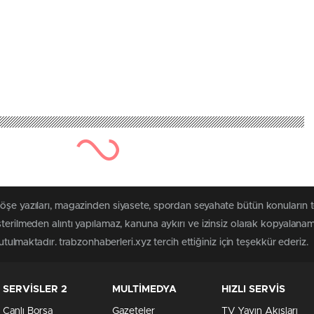
köşe yazıları, magazinden siyasete, spordan seyahate bütün konuların 
sterilmeden alıntı yapılamaz, kanuna aykırı ve izinsiz olarak kopyalana
tutulmaktadır. trabzonhaberleri.xyz tercih ettiğiniz için teşekkür ederiz.
SERVİSLER 2
MULTİMEDYA
HIZLI SERVİS
Canlı Borsa
Gazeteler
TV Yayın Akışları