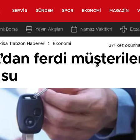
z
SERVIS
GÜNDEM
SPOR
EKONOMI
MAGAZIN
V
nlı Borsa
Yayın Akışları
Namaz Vakitleri
Ecza
ika Trabzon Haberleri
Ekonomi
371 kez okunm
an ferdi müşterilere
usu