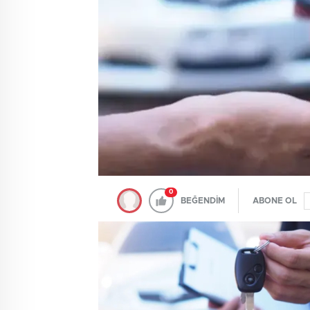
0
BEĞENDİM
ABONE OL