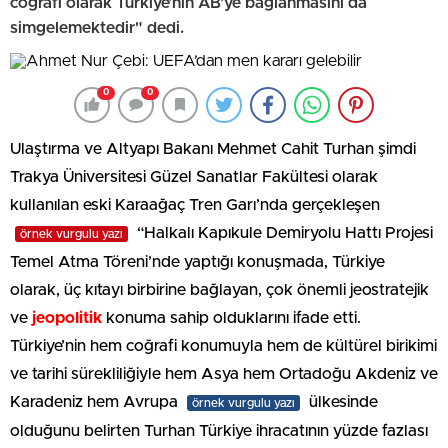
coğrafi olarak Türkiye’nin AB’ye bağlanmasını da
simgelemektedir" dedi.
0
0
Ulaştırma ve Altyapı Bakanı Mehmet Cahit Turhan şimdi
Trakya Üniversitesi Güzel Sanatlar Fakültesi olarak
kullanılan eski Karaağaç Tren Garı’nda gerçekleşen
“Halkalı Kapıkule Demiryolu Hattı Projesi
örnek vurgulu yazı
Temel Atma Töreni’nde yaptığı konuşmada, Türkiye
olarak, üç kıtayı birbirine bağlayan, çok önemli jeostratejik
ve
jeopolitik
konuma sahip olduklarını ifade etti.
Türkiye’nin hem coğrafi konumuyla hem de kültürel birikimi
ve tarihi sürekliliğiyle hem Asya hem Ortadoğu Akdeniz ve
Karadeniz hem Avrupa
ülkesinde
örnek vurgulu yazı
olduğunu belirten Turhan Türkiye ihracatının yüzde fazlası