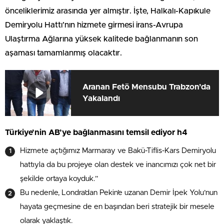
önceliklerimiz arasında yer almıştır. İşte, Halkalı-Kapıkule
Demiryolu Hattı’nın hizmete girmesi irans-Avrupa
Ulaştırma Ağlarına yüksek kalitede bağlanmanın son
aşaması tamamlanmış olacaktır.
Aranan Fetö Mensubu Trabzon’da
Yakalandı
Türkiye’nin AB’ye bağlanmasını temsil ediyor h4
Hizmete açtığımız Marmaray ve Bakü-Tiflis-Kars Demiryolu
hattıyla da bu projeye olan destek ve inancımızı çok net bir
şekilde ortaya koyduk.”
Bu nedenle, Londra’dan Pekin’e uzanan Demir İpek Yolu’nun
hayata geçmesine de en başından beri stratejik bir mesele
olarak yaklaştık.