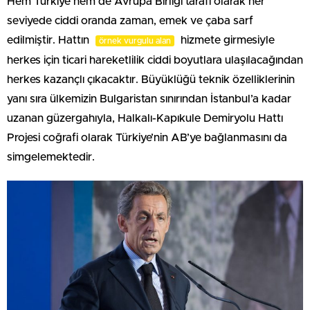
Hem Türkiye hem de Avrupa Birliği tarafı olarak her
seviyede ciddi oranda zaman, emek ve çaba sarf
edilmiştir. Hattın
hizmete girmesiyle
örnek vurgulu alan
herkes için ticari hareketlilik ciddi boyutlara ulaşılacağından
herkes kazançlı çıkacaktır. Büyüklüğü teknik özelliklerinin
yanı sıra ülkemizin Bulgaristan sınırından İstanbul’a kadar
uzanan güzergahıyla, Halkalı-Kapıkule Demiryolu Hattı
Projesi coğrafi olarak Türkiye’nin AB’ye bağlanmasını da
simgelemektedir.