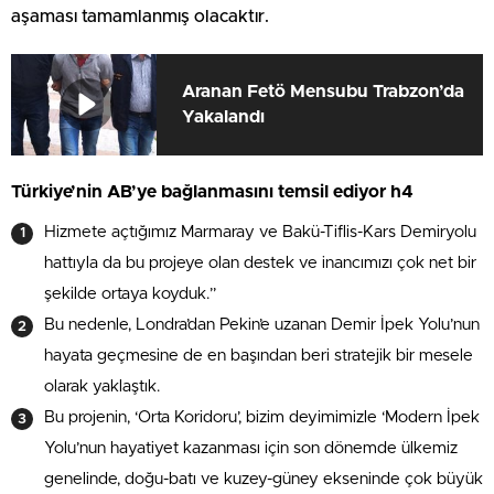
aşaması tamamlanmış olacaktır.
Aranan Fetö Mensubu Trabzon’da
Yakalandı
Türkiye’nin AB’ye bağlanmasını temsil ediyor h4
Hizmete açtığımız Marmaray ve Bakü-Tiflis-Kars Demiryolu
hattıyla da bu projeye olan destek ve inancımızı çok net bir
şekilde ortaya koyduk.”
Bu nedenle, Londra’dan Pekin’e uzanan Demir İpek Yolu’nun
hayata geçmesine de en başından beri stratejik bir mesele
olarak yaklaştık.
Bu projenin, ‘Orta Koridoru’, bizim deyimimizle ‘Modern İpek
Yolu’nun hayatiyet kazanması için son dönemde ülkemiz
genelinde, doğu-batı ve kuzey-güney ekseninde çok büyük