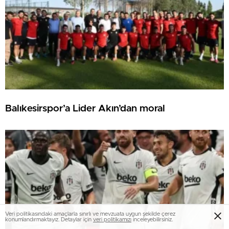
Balıkesirspor’a Lider Akın’dan moral
Veri politikasındaki amaçlarla sınırlı ve mevzuata uygun şekilde çerez
konumlandırmaktayız. Detaylar için
veri politikamızı
inceleyebilirsiniz.