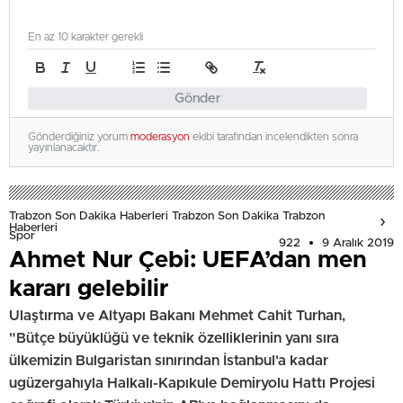
En az 10 karakter gerekli
Gönder
Gönderdiğiniz yorum
moderasyon
ekibi tarafından incelendikten sonra
yayınlanacaktır.
Trabzon Son Dakika Haberleri Trabzon Son Dakika Trabzon
Haberleri
Spor
922
9 Aralık 2019
Ahmet Nur Çebi: UEFA’dan men
kararı gelebilir
Ulaştırma ve Altyapı Bakanı Mehmet Cahit Turhan,
"Bütçe büyüklüğü ve teknik özelliklerinin yanı sıra
ülkemizin Bulgaristan sınırından İstanbul'a kadar
ugüzergahıyla Halkalı-Kapıkule Demiryolu Hattı Projesi