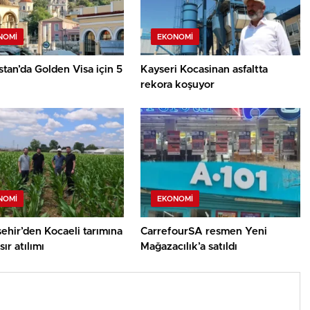
NOMI
EKONOMI
tan’da Golden Visa için 5
Kayseri Kocasinan asfaltta
rekora koşuyor
NOMI
EKONOMI
ehir’den Kocaeli tarımına
CarrefourSA resmen Yeni
ır atılımı
Mağazacılık’a satıldı