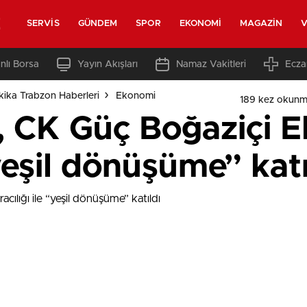
z
SERVIS
GÜNDEM
SPOR
EKONOMI
MAGAZIN
V
nlı Borsa
Yayın Akışları
Namaz Vakitleri
Ecza
ika Trabzon Haberleri
Ekonomi
189 kez okunm
, CK Güç Boğaziçi E
“yeşil dönüşüme” katı