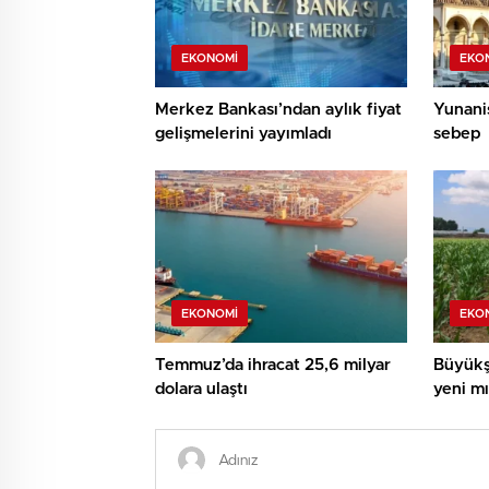
EKONOMI
EKO
Merkez Bankası’ndan aylık fiyat
Yunanis
gelişmelerini yayımladı
sebep
EKONOMI
EKO
Temmuz’da ihracat 25,6 milyar
Büyükş
dolara ulaştı
yeni mıs