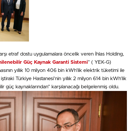
karşı etraf dostu uygulamalara öncelik veren İhlas Holding,
ilenebilir Güç Kaynak Garanti Sistemi
” ( YEK-G)
inasının yıllık 10 milyon 406 bin kWh’lik elektrik tüketimi ile
iraki Türkiye Hastanesi’nin yıllık 2 milyon 614 bin kWh’lik
ilir güç kaynaklarından” karşılanacağı belgelenmiş oldu.