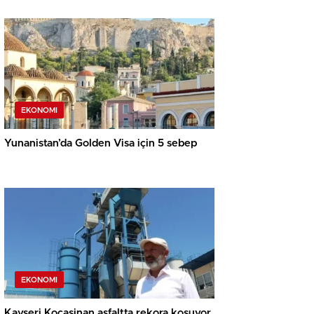
EKONOMI
Yunanistan’da Golden Visa için 5 sebep
EKONOMI
Kayseri Kocasinan asfaltta rekora koşuyor