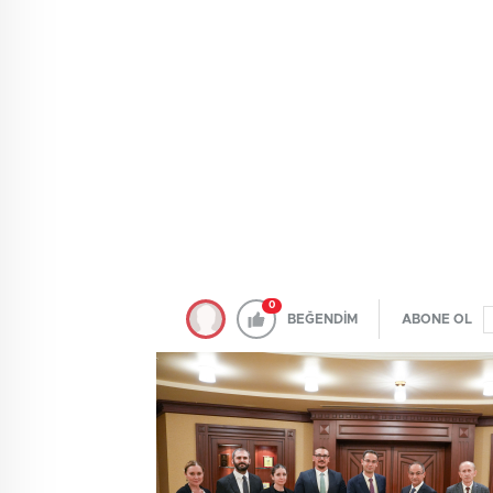
0
BEĞENDİM
ABONE OL