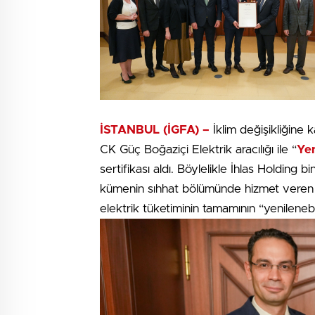
İSTANBUL (İGFA) –
İklim değişikliğine 
CK Güç Boğaziçi Elektrik aracılığı ile “
Yen
sertifikası aldı. Böylelikle İhlas Holding b
kümenin sıhhat bölümünde hizmet veren işt
elektrik tüketiminin tamamının “yenileneb