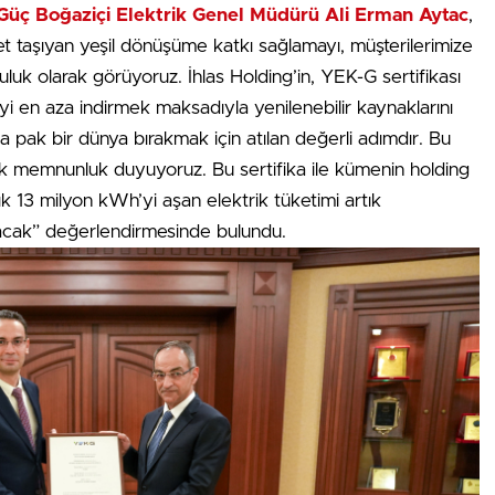
Güç Boğaziçi Elektrik Genel Müdürü Ali Erman Aytac
,
 taşıyan yeşil dönüşüme katkı sağlamayı, müşterilerimize
luk olarak görüyoruz. İhlas Holding’in, YEK-G sertifikası
iyi en aza indirmek maksadıyla yenilenebilir kaynaklarını
 pak bir dünya bırakmak için atılan değerli adımdır. Bu
k memnunluk duyuyoruz. Bu sertifika ile kümenin holding
lık 13 milyon kWh’yi aşan elektrik tüketimi artık
nacak” değerlendirmesinde bulundu.