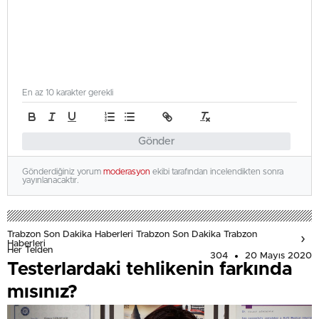
En az 10 karakter gerekli
Gönder
Gönderdiğiniz yorum
moderasyon
ekibi tarafından incelendikten sonra
yayınlanacaktır.
Trabzon Son Dakika Haberleri Trabzon Son Dakika Trabzon
Haberleri
Her Telden
304
20 Mayıs 2020
Testerlardaki tehlikenin farkında
mısınız?