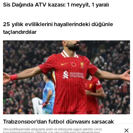
Sis Dağında ATV kazası: 1 meyyit, 1 yaralı
25 yıllık evliliklerini hayallerindeki düğünle
taçlandırdılar
Trabzonspor’dan futbol dünyasını sarsacak
transfer! Mohamed Salah geliyor
Veri politikasındaki amaçlarla sınırlı ve mevzuata uygun şekilde çerez
konumlandırmaktayız. Detaylar için
veri politikamızı
inceleyebilirsiniz.