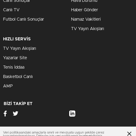
Canlı Sonuçlar
Hava Durumu
Canlı TV
Haber Gönder
Futbol Canlı Sonuçlar
Namaz Vakitleri
TV Yayın Akışları
HIZLI SERVİS
TV Yayın Akışları
Yazarlar Site
Tenis İddaa
Basketbol Canlı
AMP
BİZİ TAKİP ET
Veri politikasındaki amaçlarla sınırlı ve mevzuata uygun şekilde çerez
www.trabzonhaberleri.xyz
konumlandırmaktayız. Detaylar için
veri politikamızı
inceleyebilirsiniz.