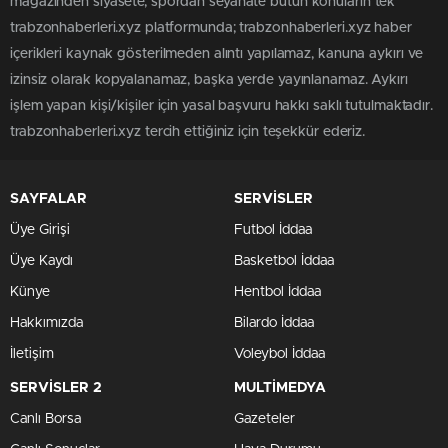
magazinden siyasete, spordan seyahate bütün konuların tek
trabzonhaberleri.xyz platformunda; trabzonhaberleri.xyz haber
içerikleri kaynak gösterilmeden alıntı yapılamaz, kanuna aykırı ve
izinsiz olarak kopyalanamaz, başka yerde yayınlanamaz. Aykırı
işlem yapan kişi/kişiler için yasal başvuru hakkı saklı tutulmaktadır.
trabzonhaberleri.xyz tercih ettiğiniz için teşekkür ederiz.
SAYFALAR
SERVİSLER
Üye Girişi
Futbol İddaa
Üye Kaydı
Basketbol İddaa
Künye
Hentbol İddaa
Hakkımızda
Bilardo İddaa
İletişim
Voleybol İddaa
SERVİSLER 2
MULTİMEDYA
Canlı Borsa
Gazeteler