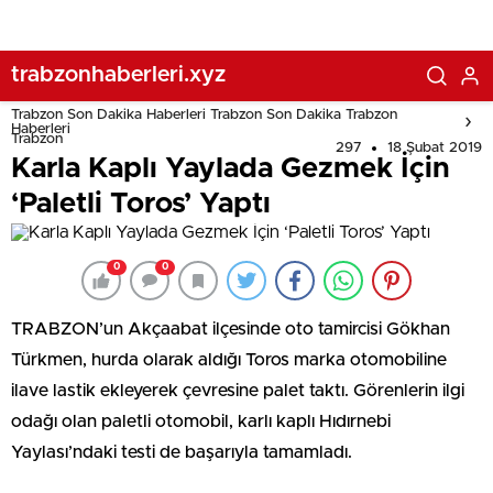
trabzonhaberleri.xyz
Trabzon Son Dakika Haberleri Trabzon Son Dakika Trabzon
Haberleri
Trabzon
297
18 Şubat 2019
Karla Kaplı Yaylada Gezmek İçin
‘Paletli Toros’ Yaptı
0
0
TRABZON’un Akçaabat ilçesinde oto tamircisi Gökhan
Türkmen, hurda olarak aldığı Toros marka otomobiline
ilave lastik ekleyerek çevresine palet taktı. Görenlerin ilgi
odağı olan paletli otomobil, karlı kaplı Hıdırnebi
Yaylası’ndaki testi de başarıyla tamamladı.