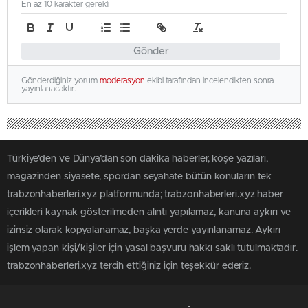
En az 10 karakter gerekli
Gönder
Gönderdiğiniz yorum
moderasyon
ekibi tarafından incelendikten sonra
yayınlanacaktır.
Türkiye'den ve Dünya’dan son dakika haberler, köşe yazıları,
magazinden siyasete, spordan seyahate bütün konuların tek
trabzonhaberleri.xyz platformunda; trabzonhaberleri.xyz haber
içerikleri kaynak gösterilmeden alıntı yapılamaz, kanuna aykırı ve
izinsiz olarak kopyalanamaz, başka yerde yayınlanamaz. Aykırı
işlem yapan kişi/kişiler için yasal başvuru hakkı saklı tutulmaktadır.
trabzonhaberleri.xyz tercih ettiğiniz için teşekkür ederiz.