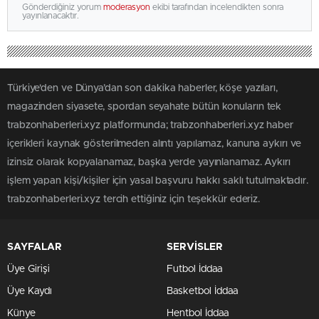
Gönderdiğiniz yorum
moderasyon
ekibi tarafından incelendikten sonra
yayınlanacaktır.
Türkiye'den ve Dünya’dan son dakika haberler, köşe yazıları,
magazinden siyasete, spordan seyahate bütün konuların tek
trabzonhaberleri.xyz platformunda; trabzonhaberleri.xyz haber
içerikleri kaynak gösterilmeden alıntı yapılamaz, kanuna aykırı ve
izinsiz olarak kopyalanamaz, başka yerde yayınlanamaz. Aykırı
işlem yapan kişi/kişiler için yasal başvuru hakkı saklı tutulmaktadır.
trabzonhaberleri.xyz tercih ettiğiniz için teşekkür ederiz.
SAYFALAR
SERVİSLER
Üye Girişi
Futbol İddaa
Üye Kaydı
Basketbol İddaa
Künye
Hentbol İddaa