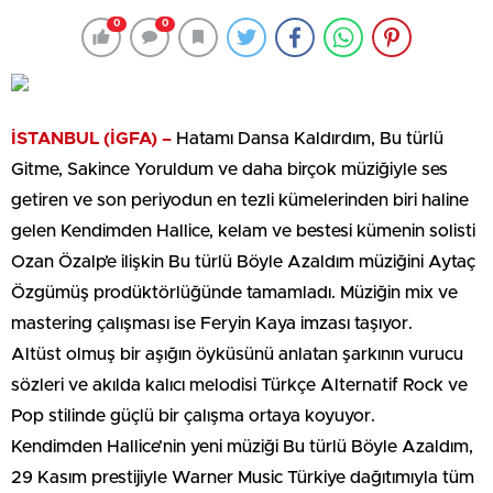
0
0
İSTANBUL (İGFA) –
Hatamı Dansa Kaldırdım, Bu türlü
Gitme, Sakince Yoruldum ve daha birçok müziğiyle ses
getiren ve son periyodun en tezli kümelerinden biri haline
gelen Kendimden Hallice, kelam ve bestesi kümenin solisti
Ozan Özalp’e ilişkin Bu türlü Böyle Azaldım müziğini Aytaç
Özgümüş prodüktörlüğünde tamamladı. Müziğin mix ve
mastering çalışması ise Feryin Kaya imzası taşıyor.
Altüst olmuş bir aşığın öyküsünü anlatan şarkının vurucu
sözleri ve akılda kalıcı melodisi Türkçe Alternatif Rock ve
Pop stilinde güçlü bir çalışma ortaya koyuyor.
Kendimden Hallice’nin yeni müziği Bu türlü Böyle Azaldım,
29 Kasım prestijiyle Warner Music Türkiye dağıtımıyla tüm