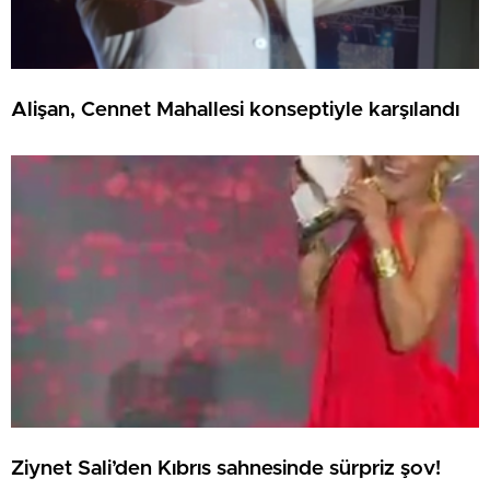
Alişan, Cennet Mahallesi konseptiyle karşılandı
Ziynet Sali’den Kıbrıs sahnesinde sürpriz şov!