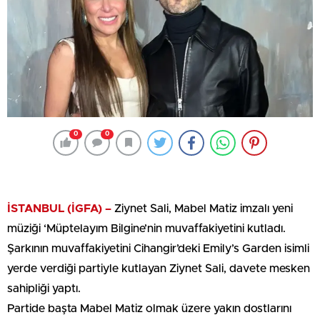
0
0
İSTANBUL (İGFA) –
Ziynet Sali, Mabel Matiz imzalı yeni
müziği ‘Müptelayım Bilgine’nin muvaffakiyetini kutladı.
Şarkının muvaffakiyetini Cihangir’deki Emily’s Garden isimli
yerde verdiği partiyle kutlayan Ziynet Sali, davete mesken
sahipliği yaptı.
Partide başta Mabel Matiz olmak üzere yakın dostlarını