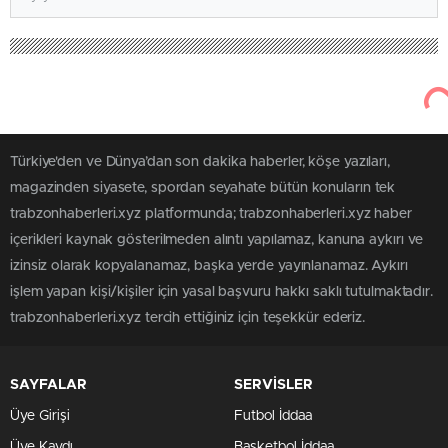
Türkiye'den ve Dünya’dan son dakika haberler, köşe yazıları,
magazinden siyasete, spordan seyahate bütün konuların tek
trabzonhaberleri.xyz platformunda; trabzonhaberleri.xyz haber
içerikleri kaynak gösterilmeden alıntı yapılamaz, kanuna aykırı ve
izinsiz olarak kopyalanamaz, başka yerde yayınlanamaz. Aykırı
işlem yapan kişi/kişiler için yasal başvuru hakkı saklı tutulmaktadır.
trabzonhaberleri.xyz tercih ettiğiniz için teşekkür ederiz.
SAYFALAR
SERVİSLER
Üye Girişi
Futbol İddaa
Üye Kaydı
Basketbol İddaa