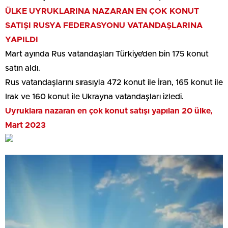
ÜLKE UYRUKLARINA NAZARAN EN ÇOK KONUT
SATIŞI RUSYA FEDERASYONU VATANDAŞLARINA
YAPILDI
Mart ayında Rus vatandaşları Türkiye’den bin 175 konut
satın aldı.
Rus vatandaşlarını sırasıyla 472 konut ile İran, 165 konut ile
Irak ve 160 konut ile Ukrayna vatandaşları izledi.
Uyruklara nazaran en çok konut satışı yapılan 20 ülke,
Mart 2023