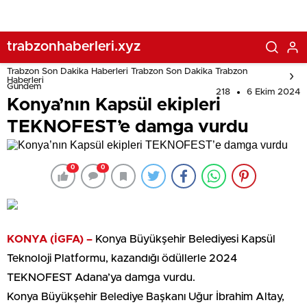
trabzonhaberleri.xyz
Trabzon Son Dakika Haberleri Trabzon Son Dakika Trabzon
Haberleri
Gündem
218
6 Ekim 2024
Konya’nın Kapsül ekipleri
TEKNOFEST’e damga vurdu
0
0
KONYA (İGFA) –
Konya Büyükşehir Belediyesi Kapsül
Teknoloji Platformu, kazandığı ödüllerle 2024
TEKNOFEST Adana’ya damga vurdu.
Konya Büyükşehir Belediye Başkanı Uğur İbrahim Altay,