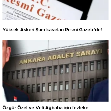
Yüksek Askeri Şura kararları Resmi Gazete’de!
Özgür Özel ve Veli Ağbaba için fezleke