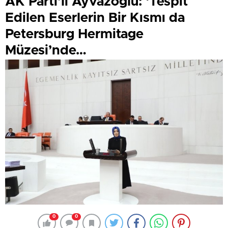
AK Parti’li Ayvazoğlu: ‘Tespit
Edilen Eserlerin Bir Kısmı da
Petersburg Hermitage
Müzesi’nde…
0
0