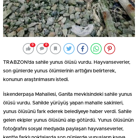
0
0
TRABZON’da sahile yunus ölüsü vurdu. Hayvanseverler,
son günlerde yunus ölümlerinin arttığını belirterek,
konunun araştırılmasını istedi.
İskenderpaşa Mahallesi, Ganita mevkisindeki sahile yunus
ölüsü vurdu. Sahilde yürüyüş yapan mahalle sakinleri,
yunus ölüsünü fark ederek belediyeye haber verdi. Sahile
gelen ekipler yunus ölüsünü alıp götürdü. Yunus ölüsünün
fotoğrafını sosyal medyada paylaşan hayvanseverler,
kentte farklı noktalarda son günlerde yunusların kıyıya