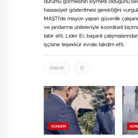
durumu görmesinin kıymetli olduğunu bel
hassasiyet gösterilmesi gerektiğini vurgul
MAŞTİ’de misyon yapan güvenlik çalışanın
ve jandarma üniteleriyle koordineli biçimd
tabir etti. Lider Er, başarılı çalışmaları
işçisine teşekkür evrakı takdim etti.
Başkan
Er
GÜNDEM
GÜN