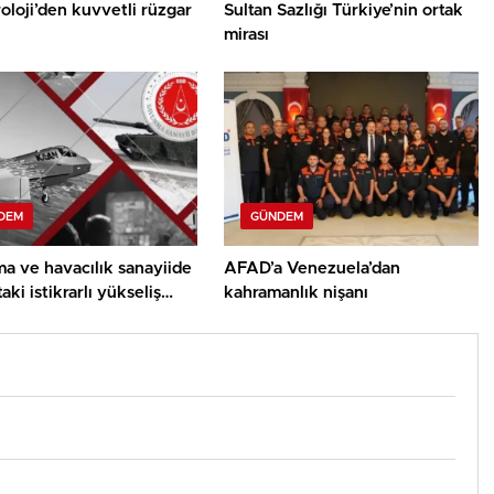
loji’den kuvvetli rüzgar
Sultan Sazlığı Türkiye’nin ortak
mirası
DEM
GÜNDEM
a ve havacılık sanayiide
AFAD’a Venezuela’dan
aki istikrarlı yükseliş
kahramanlık nişanı
r