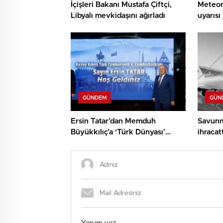
İçişleri Bakanı Mustafa Çiftçi,
Meteoro
Libyalı mevkidaşını ağırladı
uyarısı
GÜNDEM
GÜN
Ersin Tatar’dan Memduh
Savunm
Büyükkılıç’a ‘Türk Dünyası’
ihracatt
tebriği
sürüyo