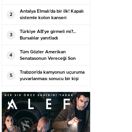
Antalya Elmalı’da bir ilk! Kapalı
2
sistemle kolon kanseri
ameliyatı yapıldı!
Türkiye AB’ye girmeli mi?…
3
Bursalılar yanıtladı
Tüm Gözler Amerikan
4
Senatasonun Vereceği Son
Kararda
Trabzon’da kamyonun uçuruma
5
yuvarlanması sonucu bir kişi
öldü