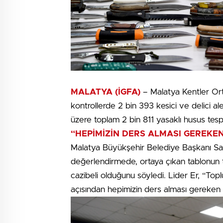
MALATYA (İGFA)
– Malatya Kentler Ort
kontrollerde 2 bin 393 kesici ve delici a
üzere toplam 2 bin 811 yasaklı husus tespi
“HEPİMİZİN DERS ALMASI GEREKEN
Malatya Büyükşehir Belediye Başkanı Sami 
değerlendirmede, ortaya çıkan tablonun t
cazibeli olduğunu söyledi. Lider Er, “Top
açısından hepimizin ders alması gereken bir