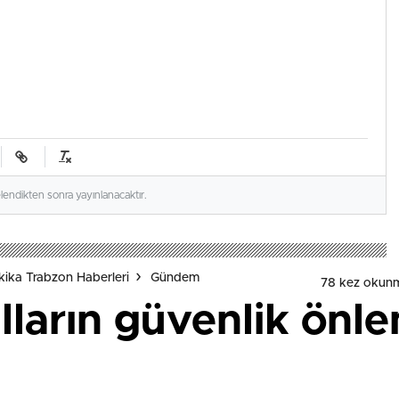
elendikten sonra yayınlanacaktır.
ika Trabzon Haberleri
Gündem
78 kez okun
lların güvenlik önle