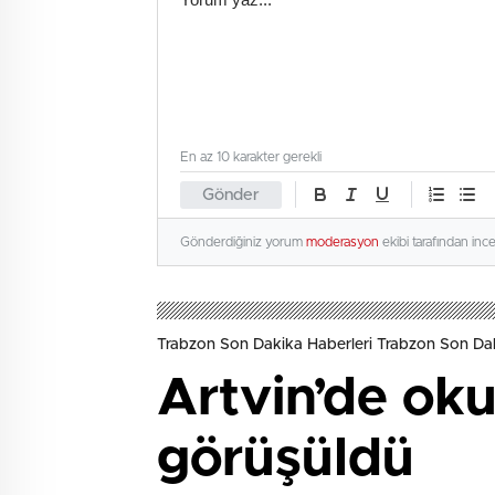
En az 10 karakter gerekli
Gönder
Gönderdiğiniz yorum
moderasyon
ekibi tarafından inc
Trabzon Son Dakika Haberleri Trabzon Son Dak
Artvin’de oku
görüşüldü