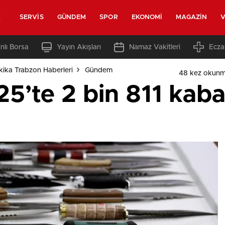
z
SERVIS
GÜNDEM
SPOR
EKONOMI
MAGAZIN
V
nlı Borsa
Yayın Akışları
Namaz Vakitleri
Ecza
ika Trabzon Haberleri
Gündem
48 kez okunm
’te 2 bin 811 kabah