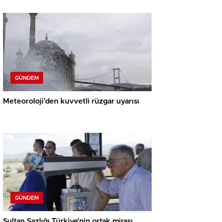
GÜNDEM
Meteoroloji’den kuvvetli rüzgar uyarısı
GÜNDEM
Sultan Sazlığı Türkiye’nin ortak mirası